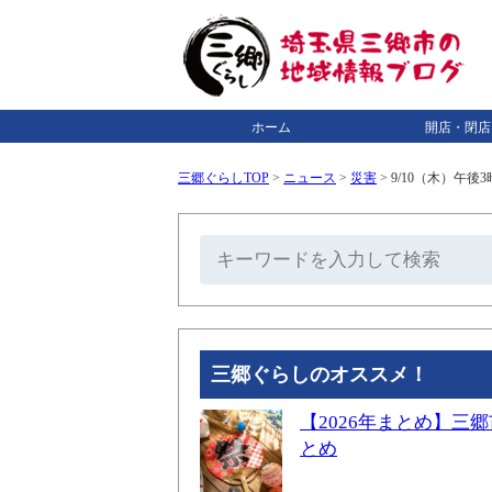
ホーム
開店・閉店
三郷ぐらしTOP
>
ニュース
>
災害
>
9/10（木）午
三郷ぐらしのオススメ！
【2026年まとめ】
とめ