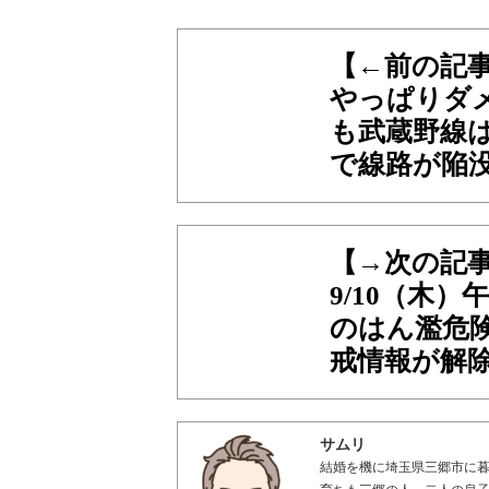
【←前の記
やっぱりダメ
も武蔵野線
で線路が陥
【→次の記
9/10（木
のはん濫危
戒情報が解
サムリ
結婚を機に埼玉県三郷市に暮