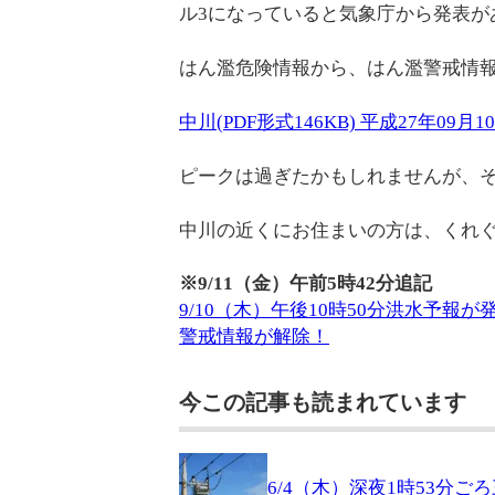
ル3になっていると気象庁から発表が
はん濫危険情報から、はん濫警戒情
中川(PDF形式146KB) 平成27年09月1
ピークは過ぎたかもしれませんが、そ
中川の近くにお住まいの方は、くれ
※9/11（金）午前5時42分追記
9/10（木）午後10時50分洪水予
警戒情報が解除！
今この記事も読まれています
6/4（木）深夜1時53分