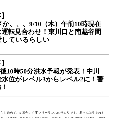
事】
か、、、9/10（木）午前10時現在
は運転見合わせ！東川口と南越谷間
没しているらしい
事】
）午後10時50分洪水予報が発表！中川
険水位がレベル3からレベル2に！警
除！
らし始めて、約20年。在宅フリーランスのサムリです。奥さんは生まれも