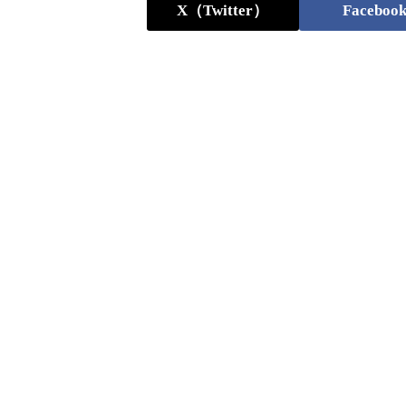
X（Twitter）
Faceboo