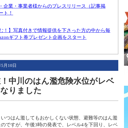
・企業・事業者様からのプレスリリース（記事掲
ート！
む！】写真付きで情報提供を下さった方の中から毎
mazonギフト券プレゼント企画をスタート
年5月10日
現在！中川のはん濫危険水位がレベ
になりました
、いつはん濫してもおかしくない状態、避難等のはん濫
のですが、午後3時の発表で、レベル4を下回り、レベ