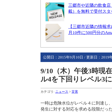
三郷市や近隣の飲食店
載）を無料で受付スタ
【三郷市近隣の情報求
月10件に500円分のA
公開日：
2015年9月10日
/ 更新日：
2019
9/10（木）午後3時
ル4を下回りレベル3
カテゴリ:
ニュース
>
災害
一時は危険水位がレベル４に到達し
発生に対する対応を求める段階だった