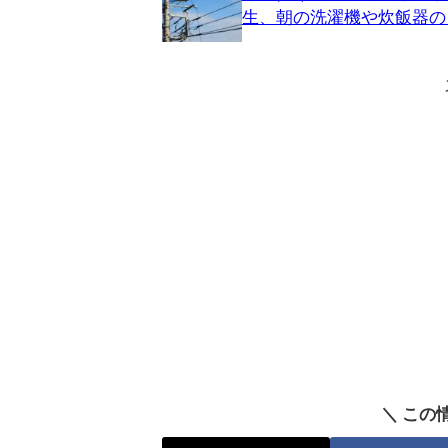
生、朝の洗濯機や炊飯器の
＼ この