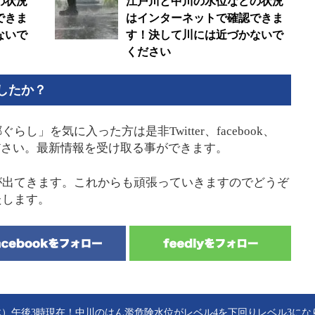
の状況
江戸川と中川の水位などの状況
できま
はインターネットで確認できま
ないで
す！決して川には近づかないで
ください
したか？
」を気に入った方は是非Twitter、facebook、
てください。最新情報を受け取る事ができます。
が出てきます。これからも頑張っていきますのでどうぞ
たします。
0（木）午後3時現在！中川のはん濫危険水位がレベル4を下回りレベル3にな