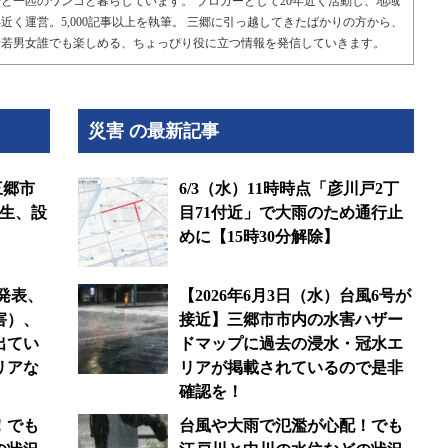
と一匹のワンコと暮らしています。 ブロガーとして20年近く活動し、地域
近く運営。5,000記事以上を執筆。 三郷に引っ越してきたばかりの方から、
老若男女誰でも楽しめる、ちょっぴり役に立つ情報を発信していきます。
災害 の最新記事
三郷市
6/3（水）11時時点「彦川戸2丁
発生、設
目71付近」で大雨のため通行止
めに【15時30分解除】
庁発表、
【2026年6月3日（水）台風6号が
害）、
接近】三郷市市内の水害ハザー
出てい
ドマップに過去の浸水・冠水エ
リアな
リアが掲載されているので是非
確認を！
！でも
台風や大雨で氾濫が心配！でも