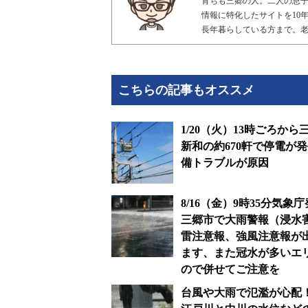
育ちも三郷の人。二人の息子
情報に特化したサイトを10年
長年暮らしている方まで。
こちらの記事もオススメ
1/20（火）13時ごろから
新和の約670軒で停電が
備トラブルが原因
8/16（金）9時35分気象
三郷市で大雨警報（浸水
雷注意報、強風注意報が
ます、また冠水が多いエ
ので併せてご注意を
台風や大雨で氾濫が心配