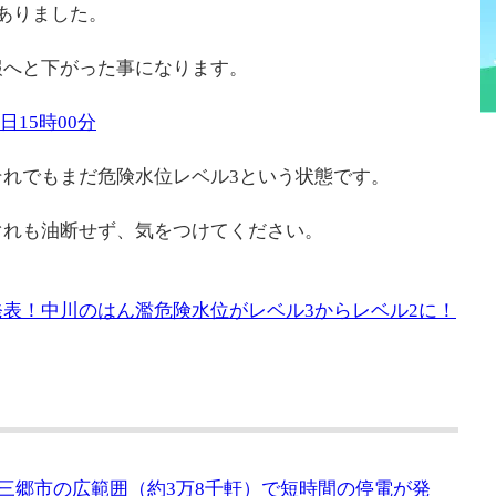
ありました。
報へと下がった事になります。
0日15時00分
れでもまだ危険水位レベル3という状態です。
ぐれも油断せず、気をつけてください。
報が発表！中川のはん濫危険水位がレベル3からレベル2に！
ごろ三郷市の広範囲（約3万8千軒）で短時間の停電が発