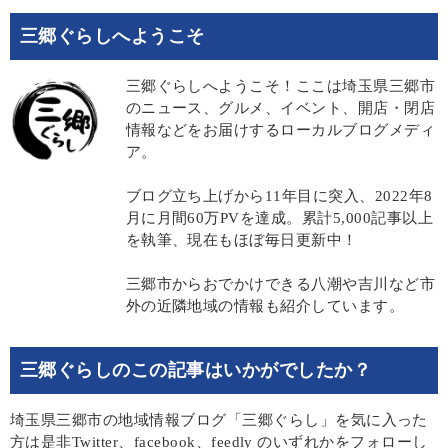
三郷ぐらしへようこそ
三郷ぐらしへようこそ！ここは埼玉県三郷市
のニュース、グルメ、イベント、開店・閉店
情報などをお届けするローカルブログメディ
ア。
ブログ立ち上げから11年目に突入、2022年8
月に月間60万PVを達成。累計5,000記事以上
を執筆、現在もほぼ毎日更新中！
三郷市からおでかけできる八潮や吉川など市
外の近隣地域の情報も紹介しています。
三郷ぐらしのこの記事はいかがでしたか？
埼玉県三郷市の地域情報ブログ「三郷ぐらし」を気に入った
方は是非Twitter、facebook、feedly のいずれかをフォローし