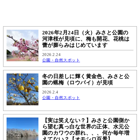
2026年2月24日（火）みさと公園の
河津桜が見頃に、梅も開花、花桃は
蕾が膨らみはじめています
2026.2.24
公園・自然スポット
冬の日差しに輝く黄金色、みさと公
園の蝋梅（ロウバイ）が見頃
2026.2.4
公園・自然スポット
【実は笑えない？】みさと公園側か
ら望む真っ白な世界の正体、水元公
園のカワウの群れ、、、何か毎年増
えてない？【オモシロ百景】