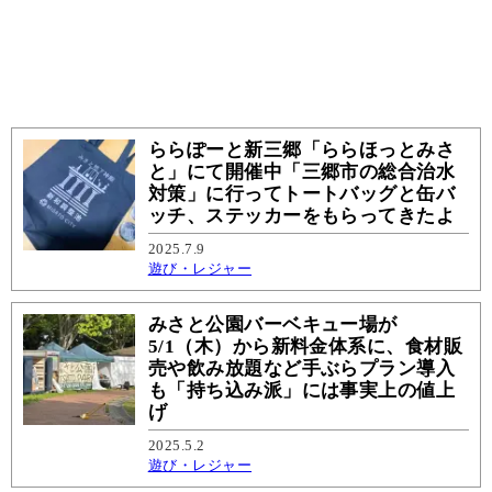
ららぽーと新三郷「ららほっとみさ
と」にて開催中「三郷市の総合治水
対策」に行ってトートバッグと缶バ
ッチ、ステッカーをもらってきたよ
2025.7.9
遊び・レジャー
みさと公園バーベキュー場が
5/1（木）から新料金体系に、食材販
売や飲み放題など手ぶらプラン導入
も「持ち込み派」には事実上の値上
げ
2025.5.2
遊び・レジャー