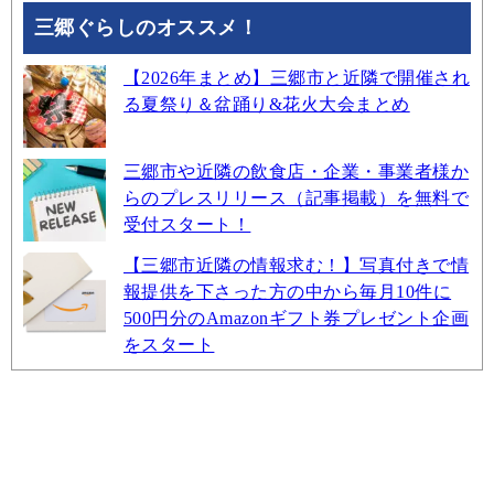
三郷ぐらしのオススメ！
【2026年まとめ】三郷市と近隣で開催され
る夏祭り＆盆踊り&花火大会まとめ
三郷市や近隣の飲食店・企業・事業者様か
らのプレスリリース（記事掲載）を無料で
受付スタート！
【三郷市近隣の情報求む！】写真付きで情
報提供を下さった方の中から毎月10件に
500円分のAmazonギフト券プレゼント企画
をスタート