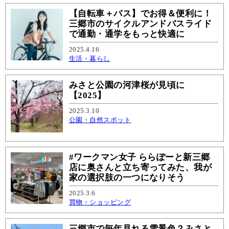
【自転車＋バス】でお得＆便利に！
三郷市のサイクルアンドバスライド
で通勤・通学をもっと快適に
2025.4.16
生活・暮らし
みさと公園の河津桜が見頃に
【2025】
2025.3.10
公園・自然スポット
#ワークマン女子 ららぽーと新三郷
店に奥さんと立ち寄ってみた、我が
家の選択肢の一つになりそう
2025.3.6
買物・ショッピング
三郷市で毎年見れる雪景色？みさと