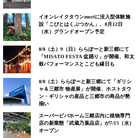
イオンレイクタウンmoriに没入型体験施
設「こびとはくぶつかん」、8月12日
（水）グランドオープン予定
8/8（土）9（日）ららぽーと新三郷にて
「MISATO FESTA 盆踊り」が開催、和太
鼓パフォーマンスとこども縁日も
8/8（土）ららぽーと新三郷にて「ギリシ
ャ＆三郷市 物産展」が開催、ホストタウ
ン・ギリシャの産品と三郷市の商品が勢
揃い
スーパービバホーム三郷店内に植物専門
店の新業態「武蔵乃葉品店」が7/15（水）
オープン