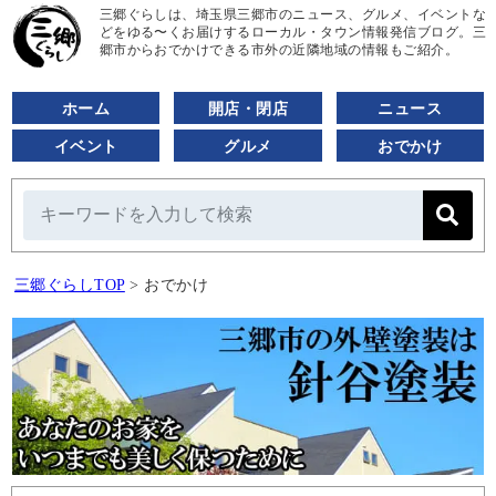
三郷ぐらしは、埼玉県三郷市のニュース、グルメ、イベントな
どをゆる〜くお届けするローカル・タウン情報発信ブログ。三
郷市からおでかけできる市外の近隣地域の情報もご紹介。
ホーム
開店・閉店
ニュース
イベント
グルメ
おでかけ
三郷ぐらしTOP
>
おでかけ