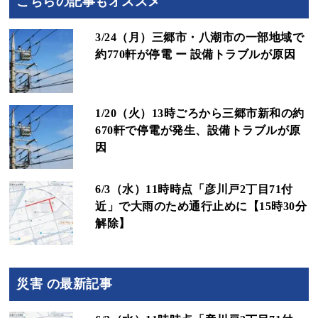
こちらの記事もオススメ
3/24（月）三郷市・八潮市の一部地域で
約770軒が停電 ー 設備トラブルが原因
1/20（火）13時ごろから三郷市新和の約
670軒で停電が発生、設備トラブルが原
因
6/3（水）11時時点「彦川戸2丁目71付
近」で大雨のため通行止めに【15時30分
解除】
災害 の最新記事