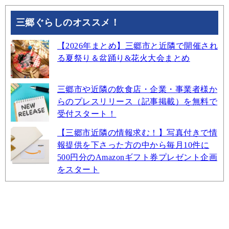
三郷ぐらしのオススメ！
【2026年まとめ】三郷市と近隣で開催され
る夏祭り＆盆踊り&花火大会まとめ
三郷市や近隣の飲食店・企業・事業者様か
らのプレスリリース（記事掲載）を無料で
受付スタート！
【三郷市近隣の情報求む！】写真付きで情
報提供を下さった方の中から毎月10件に
500円分のAmazonギフト券プレゼント企画
をスタート