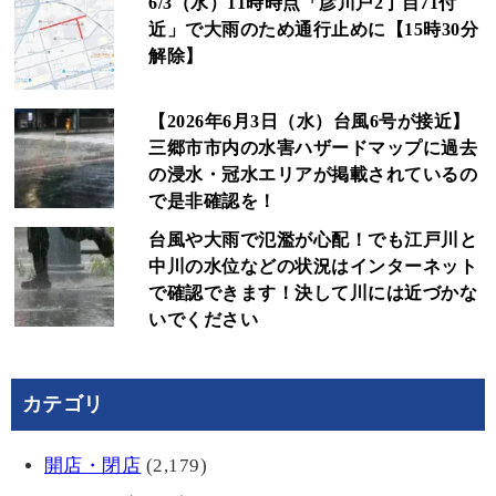
6/3（水）11時時点「彦川戸2丁目71付
近」で大雨のため通行止めに【15時30分
解除】
【2026年6月3日（水）台風6号が接近】
三郷市市内の水害ハザードマップに過去
の浸水・冠水エリアが掲載されているの
で是非確認を！
台風や大雨で氾濫が心配！でも江戸川と
中川の水位などの状況はインターネット
で確認できます！決して川には近づかな
いでください
カテゴリ
開店・閉店
(2,179)