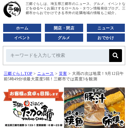
三郷ぐらしは、埼玉県三郷市のニュース、グルメ、イベントな
どをゆる〜くお届けするローカル・タウン情報発信ブログ。三
郷市からおでかけできる市外の近隣地域の情報もご紹介。
ホーム
開店・閉店
ニュース
イベント
グルメ
おでかけ
三郷ぐらしTOP
>
ニュース
>
災害
>
大雨の次は地震！9月12日午
前5時49分頃最大震度5弱！三郷市では震度3を観測