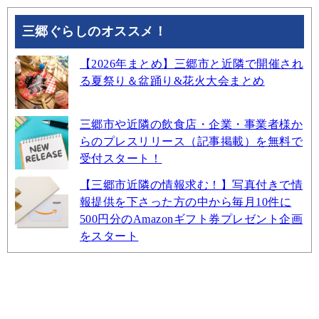
三郷ぐらしのオススメ！
【2026年まとめ】三郷市と近隣で開催され
る夏祭り＆盆踊り&花火大会まとめ
三郷市や近隣の飲食店・企業・事業者様か
らのプレスリリース（記事掲載）を無料で
受付スタート！
【三郷市近隣の情報求む！】写真付きで情
報提供を下さった方の中から毎月10件に
500円分のAmazonギフト券プレゼント企画
をスタート