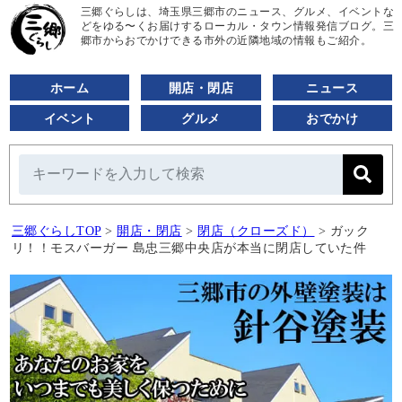
三郷ぐらしは、埼玉県三郷市のニュース、グルメ、イベントな
どをゆる〜くお届けするローカル・タウン情報発信ブログ。三
郷市からおでかけできる市外の近隣地域の情報もご紹介。
ホーム
開店・閉店
ニュース
イベント
グルメ
おでかけ
三郷ぐらしTOP
>
開店・閉店
>
閉店（クローズド）
>
ガック
リ！！モスバーガー 島忠三郷中央店が本当に閉店していた件