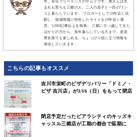
年。在宅フリーランスのサムリです。奥さんは生
まれも育ちも三郷の人。二人の息子と一匹のワン
コと暮らしています。 ブロガーとして20年近く活
動し、地域情報に特化したサイトを10年近く運
営。5,000記事以上を執筆。 三郷に引っ越してきた
ばかりの方から、長年暮らしている方まで。老若
男女誰でも楽しめる、ちょっぴり役に立つ情報を
発信していきます。
こちらの記事もオススメ
吉川市栄町のピザデリバリー「ドミノ・
ピザ 吉川店」が3/16（日）をもって閉店
閉店予定だったピアラシティのキッズキ
ャッスル三郷店が工期の都合で延期に