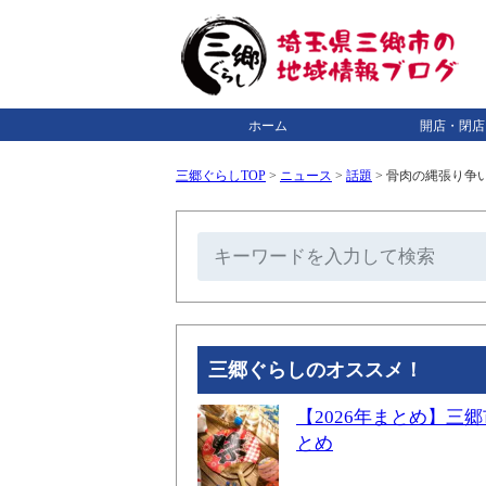
ホーム
開店・閉店
三郷ぐらしTOP
>
ニュース
>
話題
>
骨肉の縄張り争
三郷ぐらしのオススメ！
【2026年まとめ】
とめ