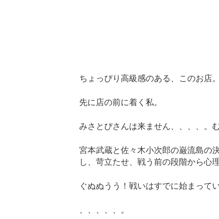
ちょっぴり高級感のある、このお店
先に店の前に着く私。
みさとぴさんは来ません、、、、。
宮本武蔵と佐々木小次郎の巌流島の
し、苛立たせ、戦う前の段階から心
ぐぬぬうう！戦いはすでに始まって
、、、、、。