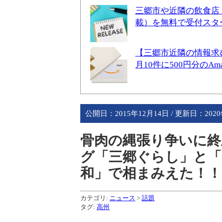
三郷市や近隣の飲食店
載）を無料で受付スタ
【三郷市近隣の情報求
月10件に500円分のA
公開日：
2015年12月14日
/ 更新日：
202
骨肉の縄張り争いに終
グ「三郷ぐらし」と「
和」で相まみえた！！
カテゴリ:
ニュース
>
話題
タグ:
高州