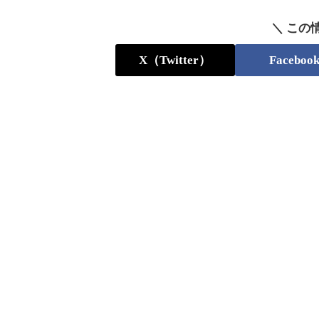
＼ この
X（Twitter）
Faceboo