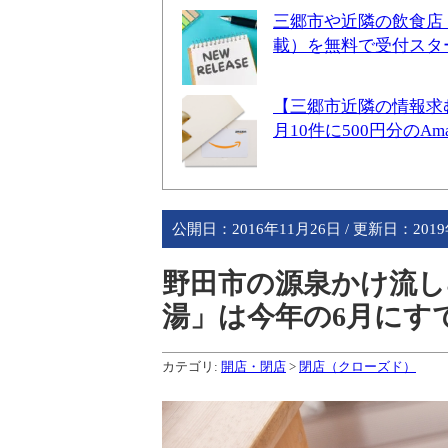
三郷市や近隣の飲食店
載）を無料で受付スタ
【三郷市近隣の情報求
月10件に500円分のA
公開日：
2016年11月26日
/ 更新日：
201
野田市の源泉かけ流し
湯」は今年の6月にす
カテゴリ:
開店・閉店
>
閉店（クローズド）