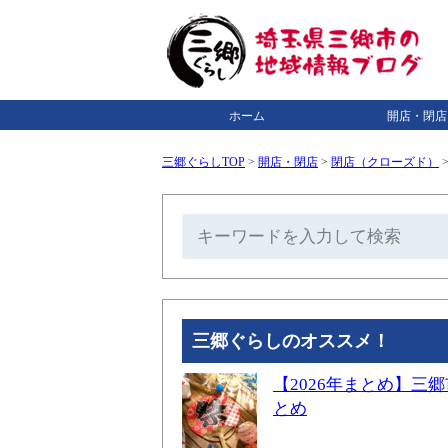
ホーム
開店・閉店
三郷ぐらしTOP
>
開店・閉店
>
閉店（クローズド）
三郷ぐらしのオススメ！
【2026年まとめ】
とめ