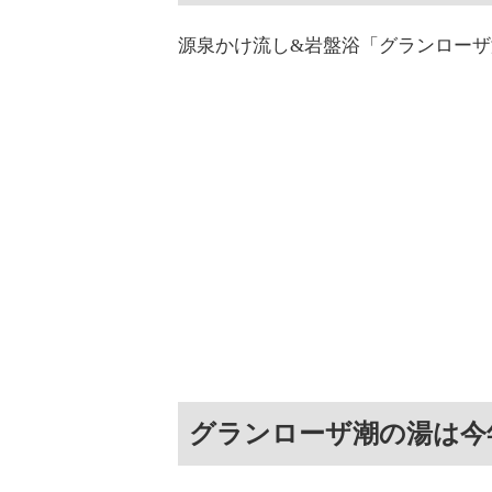
源泉かけ流し&岩盤浴「グランロー
グランローザ潮の湯は今