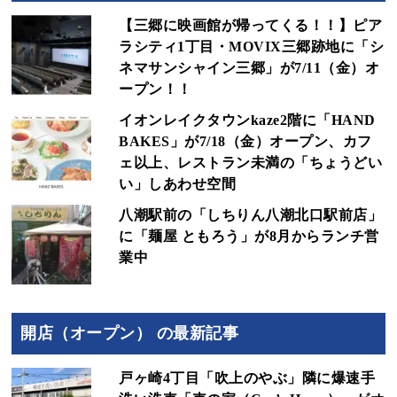
【三郷に映画館が帰ってくる！！】ピア
ラシティ1丁目・MOVIX三郷跡地に「シ
ネマサンシャイン三郷」が7/11（金）オ
ープン！！
イオンレイクタウンkaze2階に「HAND
BAKES」が7/18（金）オープン、カフ
ェ以上、レストラン未満の「ちょうどい
い」しあわせ空間
八潮駅前の「しちりん八潮北口駅前店」
に「麺屋 ともろう」が8月からランチ営
業中
開店（オープン） の最新記事
戸ヶ崎4丁目「吹上のやぶ」隣に爆速手