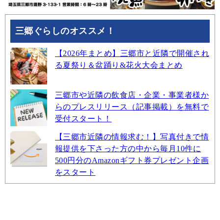
三郷ぐらしのオススメ！
【2026年まとめ】三郷市と近隣で開催され
る夏祭り＆盆踊り&花火大会まとめ
三郷市や近隣の飲食店・企業・事業者様か
らのプレスリリース（記事掲載）を無料で
受付スタート！
【三郷市近隣の情報求む！】写真付きで情
報提供を下さった方の中から毎月10件に
500円分のAmazonギフト券プレゼント企画
をスタート