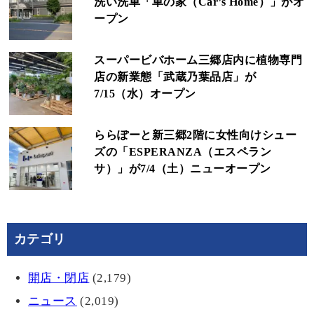
洗い洗車「車の家（Car’s Home）」がオ
ープン
スーパービバホーム三郷店内に植物専門
店の新業態「武蔵乃葉品店」が
7/15（水）オープン
ららぽーと新三郷2階に女性向けシュー
ズの「ESPERANZA（エスペラン
サ）」が7/4（土）ニューオープン
カテゴリ
開店・閉店
(2,179)
ニュース
(2,019)