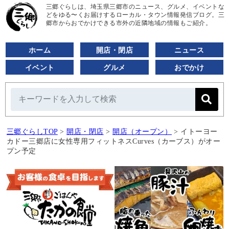
三郷ぐらしは、埼玉県三郷市のニュース、グルメ、イベントな
どをゆる〜くお届けするローカル・タウン情報発信ブログ。三
郷市からおでかけできる市外の近隣地域の情報もご紹介。
ホーム
開店・閉店
ニュース
イベント
グルメ
おでかけ
三郷ぐらしTOP
>
開店・閉店
>
開店（オープン）
>
イトーヨー
カドー三郷店に女性専用フィットネスCurves（カーブス）がオー
プン予定