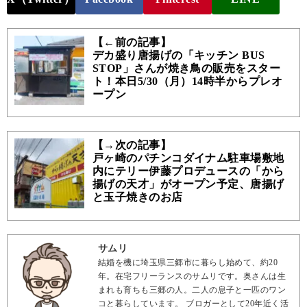
【←前の記事】
デカ盛り唐揚げの「キッチン BUS
STOP」さんが焼き鳥の販売をスター
ト！本日5/30（月）14時半からプレオ
ープン
【→次の記事】
戸ヶ崎のパチンコダイナム駐車場敷地
内にテリー伊藤プロデュースの「から
揚げの天才」がオープン予定、唐揚げ
と玉子焼きのお店
サムリ
結婚を機に埼玉県三郷市に暮らし始めて、約20
年。在宅フリーランスのサムリです。奥さんは生
まれも育ちも三郷の人。二人の息子と一匹のワン
コと暮らしています。 ブロガーとして20年近く活