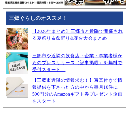
三郷ぐらしのオススメ！
【2026年まとめ】三郷市と近隣で開催され
る夏祭り＆盆踊り&花火大会まとめ
三郷市や近隣の飲食店・企業・事業者様か
らのプレスリリース（記事掲載）を無料で
受付スタート！
【三郷市近隣の情報求む！】写真付きで情
報提供を下さった方の中から毎月10件に
500円分のAmazonギフト券プレゼント企画
をスタート