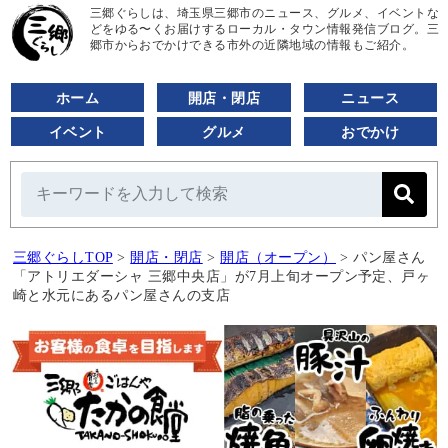
三郷ぐらしは、埼玉県三郷市のニュース、グルメ、イベントな
どをゆる〜くお届けするローカル・タウン情報発信ブログ。三
郷市からおでかけできる市外の近隣地域の情報もご紹介。
ホーム
開店・閉店
ニュース
イベント
グルメ
おでかけ
三郷ぐらしTOP
>
開店・閉店
>
開店（オープン）
>
パン屋さん
「アトリエダーシャ 三郷中央店」が7月上旬オープン予定、戸ヶ
崎と水元にあるパン屋さんの支店