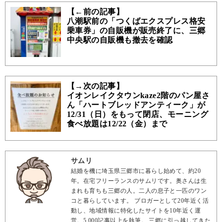
【←前の記事】
八潮駅前の「つくばエクスプレス格安
乗車券」の自販機が販売終了に、三郷
中央駅の自販機も撤去を確認
【→次の記事】
イオンレイクタウンkaze2階のパン屋さ
ん「ハートブレッドアンティーク」が
12/31（日）をもって閉店、モーニング
食べ放題は12/22（金）まで
サムリ
結婚を機に埼玉県三郷市に暮らし始めて、約20
年。在宅フリーランスのサムリです。奥さんは生
まれも育ちも三郷の人。二人の息子と一匹のワン
コと暮らしています。 ブロガーとして20年近く活
動し、地域情報に特化したサイトを10年近く運
営。5,000記事以上を執筆。 三郷に引っ越してきた