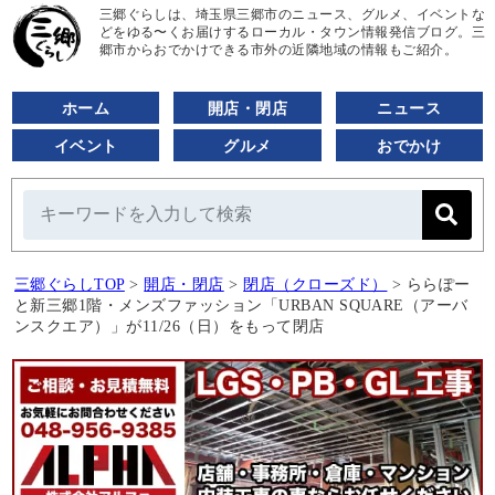
三郷ぐらしは、埼玉県三郷市のニュース、グルメ、イベントな
どをゆる〜くお届けするローカル・タウン情報発信ブログ。三
郷市からおでかけできる市外の近隣地域の情報もご紹介。
ホーム
開店・閉店
ニュース
イベント
グルメ
おでかけ
三郷ぐらしTOP
>
開店・閉店
>
閉店（クローズド）
>
ららぽー
と新三郷1階・メンズファッション「URBAN SQUARE（アーバ
ンスクエア）」が11/26（日）をもって閉店