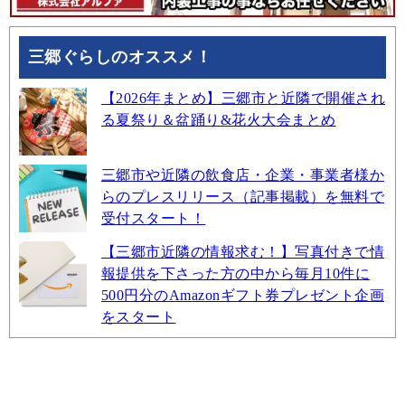
三郷ぐらしのオススメ！
【2026年まとめ】三郷市と近隣で開催され
る夏祭り＆盆踊り&花火大会まとめ
三郷市や近隣の飲食店・企業・事業者様か
らのプレスリリース（記事掲載）を無料で
受付スタート！
【三郷市近隣の情報求む！】写真付きで情
報提供を下さった方の中から毎月10件に
500円分のAmazonギフト券プレゼント企画
をスタート