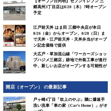
【オープン日判明】セブンイレブン 三
郷高州3丁目店は8/20（木）7時オープン
予定
江戸前天丼 はま田 三郷中央店が本日
8/26（金）からオープン、8/28（日）ま
で天丼・江戸前天丼・天丼弁当がオープ
ン記念価格で提供
大広戸・草加流山線「ワーカーズショッ
プハジメ三郷店」跡地で外装工事が進行
中、新しいお店がオープンする可能性が
開店（オープン） の最新記事
戸ヶ崎4丁目「吹上のやぶ」隣に爆速手
洗い洗車「車の家（Car’s Home）」がオ