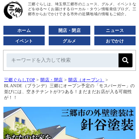
三郷ぐらしは、埼玉県三郷市のニュース、グルメ、イベントな
どをゆる〜くお届けするローカル・タウン情報発信ブログ。三
郷市からおでかけできる市外の近隣地域の情報もご紹介。
ホーム
開店・閉店
ニュース
イベント
グルメ
おでかけ
三郷ぐらしTOP
>
開店・閉店
>
開店（オープン）
>
BLANDE（ブランデ）三郷にオープン予定の「モスバーガー」の
並びには、空きテナントが3つある！まだまだお店が入る可能性
が！！