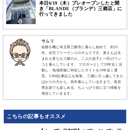
本日6/19（木）プレオープンしたと聞
き「BLANDE（ブランデ）三郷店」に
行ってきました
サムリ
結婚を機に埼玉県三郷市に暮らし始めて、約20
年。在宅フリーランスのサムリです。奥さんは生
まれも育ちも三郷の人。二人の息子と一匹のワン
コと暮らしています。 ブロガーとして20年近く活
動し、地域情報に特化したサイトを10年近く運
営。5,000記事以上を執筆。 三郷に引っ越してきた
ばかりの方から、長年暮らしている方まで。老若
男女誰でも楽しめる、ちょっぴり役に立つ情報を
発信していきます。
こちらの記事もオススメ