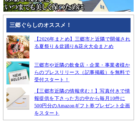
三郷ぐらしのオススメ！
【2026年まとめ】三郷市と近隣で開催され
る夏祭り＆盆踊り&花火大会まとめ
三郷市や近隣の飲食店・企業・事業者様か
らのプレスリリース（記事掲載）を無料で
受付スタート！
【三郷市近隣の情報求む！】写真付きで情
報提供を下さった方の中から毎月10件に
500円分のAmazonギフト券プレゼント企画
をスタート