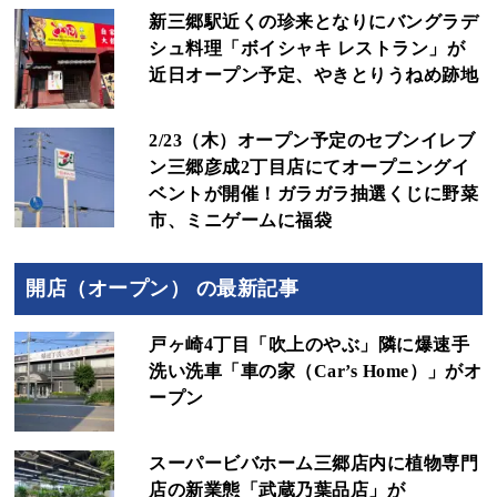
新三郷駅近くの珍来となりにバングラデ
シュ料理「ボイシャキ レストラン」が
近日オープン予定、やきとりうねめ跡地
2/23（木）オープン予定のセブンイレブ
ン三郷彦成2丁目店にてオープニングイ
ベントが開催！ガラガラ抽選くじに野菜
市、ミニゲームに福袋
開店（オープン） の最新記事
戸ヶ崎4丁目「吹上のやぶ」隣に爆速手
洗い洗車「車の家（Car’s Home）」がオ
ープン
スーパービバホーム三郷店内に植物専門
店の新業態「武蔵乃葉品店」が