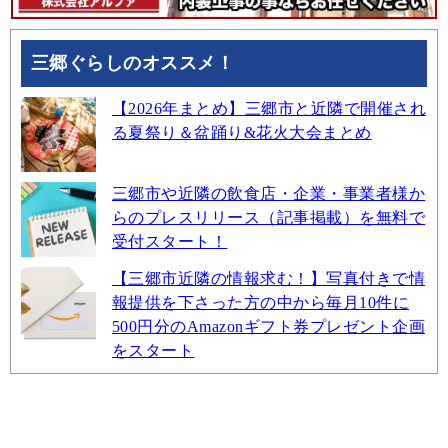
三郷ぐらしのオススメ！
【2026年まとめ】三郷市と近隣で開催され
る夏祭り＆盆踊り&花火大会まとめ
三郷市や近隣の飲食店・企業・事業者様か
らのプレスリリース（記事掲載）を無料で
受付スタート！
【三郷市近隣の情報求む！】写真付きで情
報提供を下さった方の中から毎月10件に
500円分のAmazonギフト券プレゼント企画
をスタート