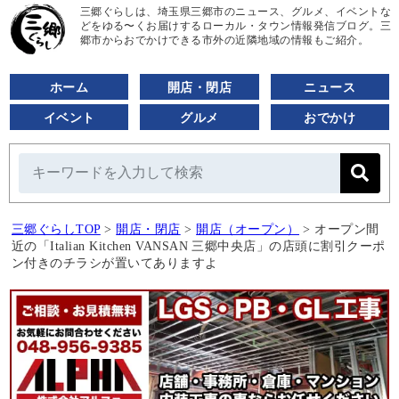
三郷ぐらしは、埼玉県三郷市のニュース、グルメ、イベントな
どをゆる〜くお届けするローカル・タウン情報発信ブログ。三
郷市からおでかけできる市外の近隣地域の情報もご紹介。
ホーム
開店・閉店
ニュース
イベント
グルメ
おでかけ
三郷ぐらしTOP
>
開店・閉店
>
開店（オープン）
>
オープン間
近の「Italian Kitchen VANSAN 三郷中央店」の店頭に割引クーポ
ン付きのチラシが置いてありますよ