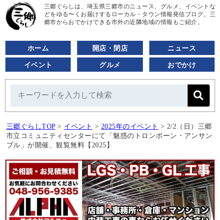
三郷ぐらしは、埼玉県三郷市のニュース、グルメ、イベントな
どをゆる〜くお届けするローカル・タウン情報発信ブログ。三
郷市からおでかけできる市外の近隣地域の情報もご紹介。
ホーム
開店・閉店
ニュース
イベント
グルメ
おでかけ
三郷ぐらしTOP
>
イベント
>
2025年のイベント
>
2/2（日）三郷
市立コミュニティセンターにて「魅惑のトロンボーン・アンサン
ブル」が開催、観覧無料【2025】