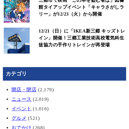
三郷市で映画「この本を盗む者は」図書
館タイアップイベント「キャラさがしラ
リー」が12/23（火）から開催
12/21（日）に「IKEA新三郷 キッズトレ
イン」開催！三郷工業技術高校電気科生
徒協力の手作りトレインが再登場
カテゴリ
開店・閉店
(2,179)
ニュース
(2,019)
イベント
(1,016)
グルメ
(521)
おでかけ
(268)