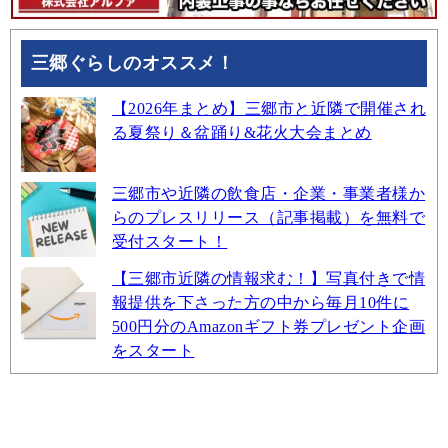
三郷ぐらしのオススメ！
【2026年まとめ】三郷市と近隣で開催され
る夏祭り＆盆踊り&花火大会まとめ
三郷市や近隣の飲食店・企業・事業者様か
らのプレスリリース（記事掲載）を無料で
受付スタート！
【三郷市近隣の情報求む！】写真付きで情
報提供を下さった方の中から毎月10件に
500円分のAmazonギフト券プレゼント企画
をスタート