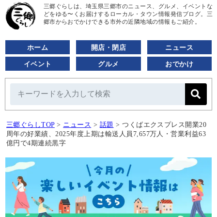
三郷ぐらしは、埼玉県三郷市のニュース、グルメ、イベントな
どをゆる〜くお届けするローカル・タウン情報発信ブログ。三
郷市からおでかけできる市外の近隣地域の情報もご紹介。
ホーム
開店・閉店
ニュース
イベント
グルメ
おでかけ
三郷ぐらしTOP
>
ニュース
>
話題
>
つくばエクスプレス開業20
周年の好業績、2025年度上期は輸送人員7,657万人・営業利益63
億円で4期連続黒字