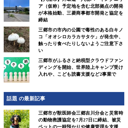
ア（仮称）予定地を含む北部拠点の開発
が本格始動、三菱商事都市開発と協定を
締結
三郷市の市内の公園で毒性のある白キノ
コ「オオシロカラカサタケ」が発生中、
触ったり食べたりしないようご注意下さ
い
三郷市がふるさと納税型クラウドファン
ディングを開始、世界陸上キャンプ受け
入れや、こども読書支援など2事業で
話題 の最新記事
三郷市が獣医師会三郷吉川分会と災害時
の動物救護協定を7月27日に締結、被災
ペットの一時預かりや健康管理を支援