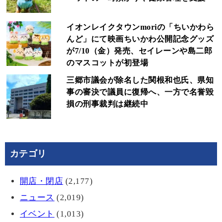
イオンレイクタウンmoriの「ちいかわら
んど」にて映画ちいかわ公開記念グッズ
が7/10（金）発売、セイレーンや島二郎
のマスコットが初登場
三郷市議会が除名した関根和也氏、県知
事の審決で議員に復帰へ、一方で名誉毀
損の刑事裁判は継続中
カテゴリ
開店・閉店
(2,177)
ニュース
(2,019)
イベント
(1,013)