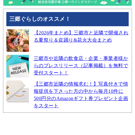
三郷ぐらしのオススメ！
【2026年まとめ】三郷市と近隣で開催され
る夏祭り＆盆踊り&花火大会まとめ
三郷市や近隣の飲食店・企業・事業者様か
らのプレスリリース（記事掲載）を無料で
受付スタート！
【三郷市近隣の情報求む！】写真付きで情
報提供を下さった方の中から毎月10件に
500円分のAmazonギフト券プレゼント企画
をスタート