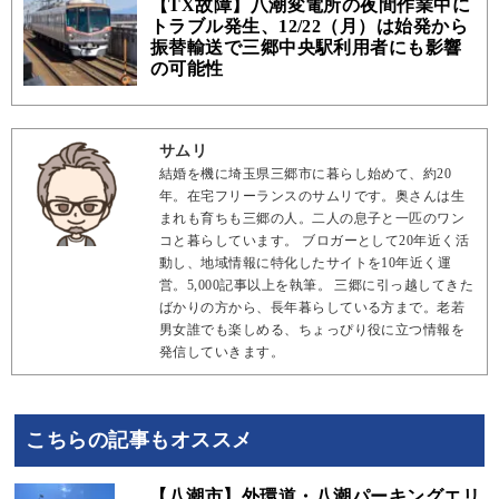
【TX故障】八潮変電所の夜間作業中に
トラブル発生、12/22（月）は始発から
振替輸送で三郷中央駅利用者にも影響
の可能性
サムリ
結婚を機に埼玉県三郷市に暮らし始めて、約20
年。在宅フリーランスのサムリです。奥さんは生
まれも育ちも三郷の人。二人の息子と一匹のワン
コと暮らしています。 ブロガーとして20年近く活
動し、地域情報に特化したサイトを10年近く運
営。5,000記事以上を執筆。 三郷に引っ越してきた
ばかりの方から、長年暮らしている方まで。老若
男女誰でも楽しめる、ちょっぴり役に立つ情報を
発信していきます。
こちらの記事もオススメ
【八潮市】外環道・八潮パーキングエリ