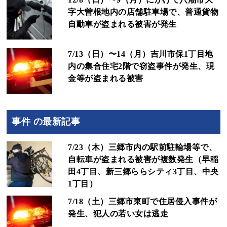
字大曽根地内の店舗駐車場で、普通貨物
自動車が盗まれる被害が発生
7/13（日）〜14（月）吉川市保1丁目地
内の集合住宅2階で窃盗事件が発生、現
金等が盗まれる被害
事件 の最新記事
7/23（木）三郷市内の駅前駐輪場等で、
自転車が盗まれる被害が複数発生（早稲
田4丁目、新三郷ららシティ3丁目、中央
1丁目）
7/18（土）三郷市東町で住居侵入事件が
発生、犯人の若い女は逃走