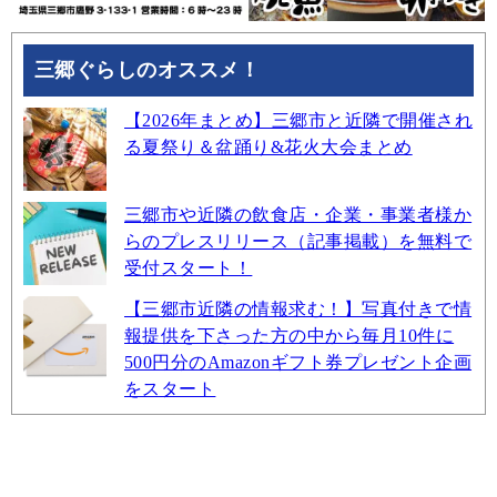
三郷ぐらしのオススメ！
【2026年まとめ】三郷市と近隣で開催され
る夏祭り＆盆踊り&花火大会まとめ
三郷市や近隣の飲食店・企業・事業者様か
らのプレスリリース（記事掲載）を無料で
受付スタート！
【三郷市近隣の情報求む！】写真付きで情
報提供を下さった方の中から毎月10件に
500円分のAmazonギフト券プレゼント企画
をスタート