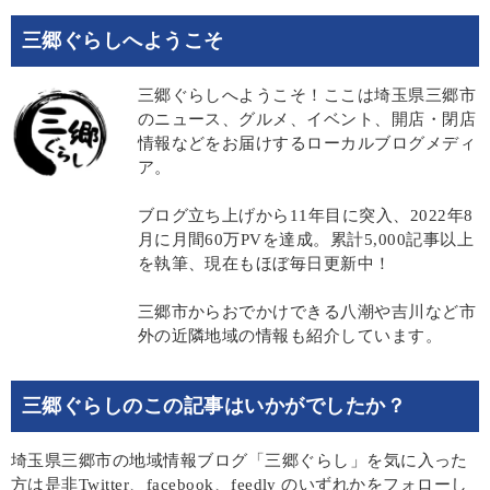
三郷ぐらしへようこそ
三郷ぐらしへようこそ！ここは埼玉県三郷市
のニュース、グルメ、イベント、開店・閉店
情報などをお届けするローカルブログメディ
ア。
ブログ立ち上げから11年目に突入、2022年8
月に月間60万PVを達成。累計5,000記事以上
を執筆、現在もほぼ毎日更新中！
三郷市からおでかけできる八潮や吉川など市
外の近隣地域の情報も紹介しています。
三郷ぐらしのこの記事はいかがでしたか？
埼玉県三郷市の地域情報ブログ「三郷ぐらし」を気に入った
方は是非Twitter、facebook、feedly のいずれかをフォローし