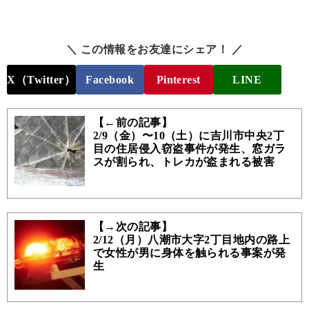
＼ この情報をお友達にシェア！ ／
X（Twitter）
Facebook
Pinterest
LINE
【←前の記事】
2/9（金）〜10（土）に吉川市中央2丁
目の住居侵入窃盗事件が発生、窓ガラ
スが割られ、トレカが盗まれる被害
【→次の記事】
2/12（月）八潮市大字2丁目地内の路上
で女性が男に身体を触られる事案が発
生