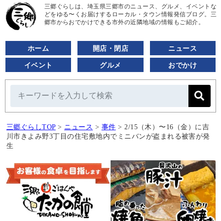
三郷ぐらしは、埼玉県三郷市のニュース、グルメ、イベントな
どをゆる〜くお届けするローカル・タウン情報発信ブログ。三
郷市からおでかけできる市外の近隣地域の情報もご紹介。
ホーム
開店・閉店
ニュース
イベント
グルメ
おでかけ
三郷ぐらしTOP
>
ニュース
>
事件
>
2/15（木）〜16（金）に吉
川市きよみ野3丁目の住宅敷地内でミニバンが盗まれる被害が発
生