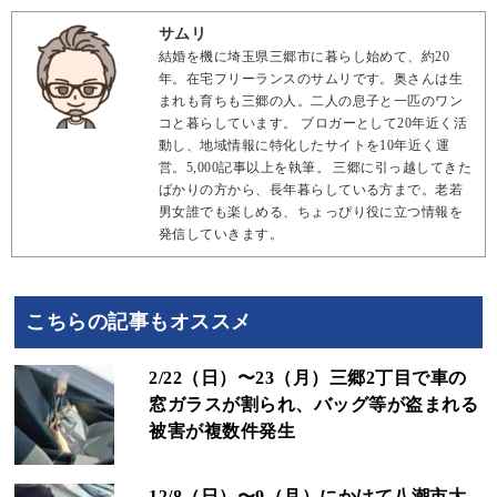
サムリ
結婚を機に埼玉県三郷市に暮らし始めて、約20
年。在宅フリーランスのサムリです。奥さんは生
まれも育ちも三郷の人。二人の息子と一匹のワン
コと暮らしています。 ブロガーとして20年近く活
動し、地域情報に特化したサイトを10年近く運
営。5,000記事以上を執筆。 三郷に引っ越してきた
ばかりの方から、長年暮らしている方まで。老若
男女誰でも楽しめる、ちょっぴり役に立つ情報を
発信していきます。
こちらの記事もオススメ
2/22（日）〜23（月）三郷2丁目で車の
窓ガラスが割られ、バッグ等が盗まれる
被害が複数件発生
12/8（日）〜9（月）にかけて八潮市大