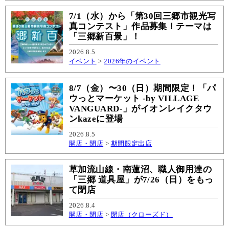
7/1（水）から「第30回三郷市観光写
真コンテスト」作品募集！テーマは
「三郷新百景」！
2026.8.5
イベント
>
2026年のイベント
8/7（金）〜30（日）期間限定！「パ
ウっとマーケット -by VILLAGE
VANGUARD-」がイオンレイクタウ
ンkazeに登場
2026.8.5
開店・閉店
>
期間限定出店
草加流山線・南蓮沼、職人御用達の
「三郷 道具屋」が7/26（日）をもっ
て閉店
2026.8.4
開店・閉店
>
閉店（クローズド）