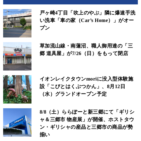
戸ヶ崎4丁目「吹上のやぶ」隣に爆速手洗
い洗車「車の家（Car’s Home）」がオー
プン
草加流山線・南蓮沼、職人御用達の「三
郷 道具屋」が7/26（日）をもって閉店
イオンレイクタウンmoriに没入型体験施
設「こびとはくぶつかん」、8月12日
（水）グランドオープン予定
8/8（土）ららぽーと新三郷にて「ギリシ
ャ＆三郷市 物産展」が開催、ホストタウ
ン・ギリシャの産品と三郷市の商品が勢
揃い