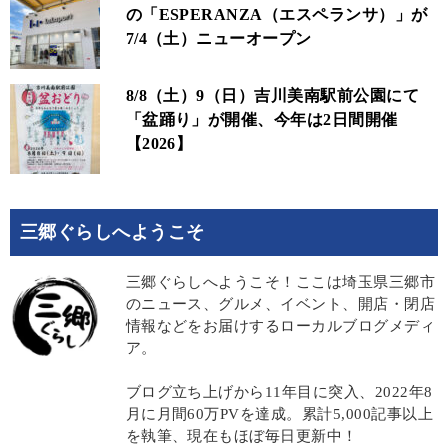
の「ESPERANZA（エスペランサ）」が
7/4（土）ニューオープン
8/8（土）9（日）吉川美南駅前公園にて
「盆踊り」が開催、今年は2日間開催
【2026】
三郷ぐらしへようこそ
三郷ぐらしへようこそ！ここは埼玉県三郷市
のニュース、グルメ、イベント、開店・閉店
情報などをお届けするローカルブログメディ
ア。
ブログ立ち上げから11年目に突入、2022年8
月に月間60万PVを達成。累計5,000記事以上
を執筆、現在もほぼ毎日更新中！