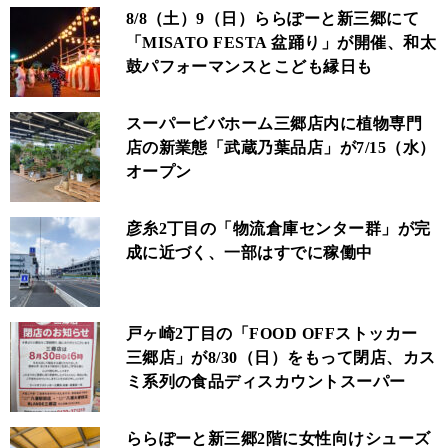
8/8（土）9（日）ららぽーと新三郷にて
「MISATO FESTA 盆踊り」が開催、和太
鼓パフォーマンスとこども縁日も
スーパービバホーム三郷店内に植物専門
店の新業態「武蔵乃葉品店」が7/15（水）
オープン
彦糸2丁目の「物流倉庫センター群」が完
成に近づく、一部はすでに稼働中
戸ヶ崎2丁目の「FOOD OFFストッカー
三郷店」が8/30（日）をもって閉店、カス
ミ系列の食品ディスカウントスーパー
ららぽーと新三郷2階に女性向けシューズ