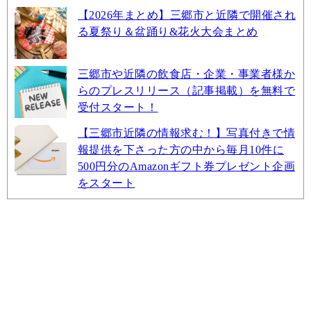
【2026年まとめ】三郷市と近隣で開催され
る夏祭り＆盆踊り&花火大会まとめ
三郷市や近隣の飲食店・企業・事業者様か
らのプレスリリース（記事掲載）を無料で
受付スタート！
【三郷市近隣の情報求む！】写真付きで情
報提供を下さった方の中から毎月10件に
500円分のAmazonギフト券プレゼント企画
をスタート