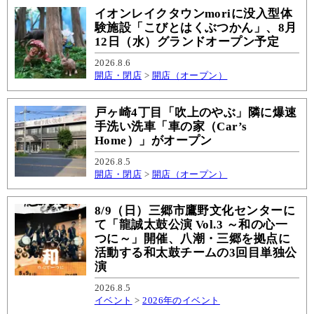
イオンレイクタウンmoriに没入型体
験施設「こびとはくぶつかん」、8月
12日（水）グランドオープン予定
2026.8.6
開店・閉店
>
開店（オープン）
戸ヶ崎4丁目「吹上のやぶ」隣に爆速
手洗い洗車「車の家（Car’s
Home）」がオープン
2026.8.5
開店・閉店
>
開店（オープン）
8/9（日）三郷市鷹野文化センターに
て「龍誠太鼓公演 Vol.3 ～和の心一
つに～」開催、八潮・三郷を拠点に
活動する和太鼓チームの3回目単独公
演
2026.8.5
イベント
>
2026年のイベント