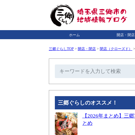
ホーム
開店・閉店
三郷ぐらしTOP
>
開店・閉店
>
閉店（クローズド）
三郷ぐらしのオススメ！
【2026年まとめ】
とめ