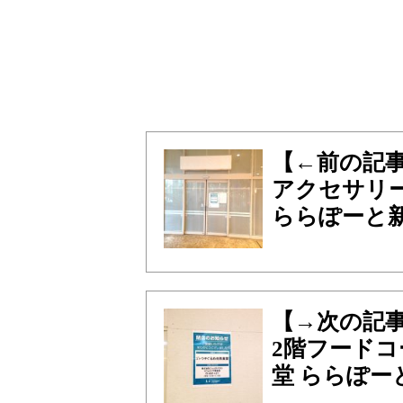
【←前の記
アクセサリ
ららぽーと
【→次の記
2階フード
堂 ららぽー