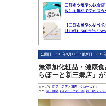
三郷市や近隣の飲食店
載）を無料で受付スタ
【三郷市近隣の情報求
月10件に500円分のA
公開日：
2015年9月11日
/ 更新日：
2019
無添加化粧品・健康食
らぽーと新三郷店」が
カテゴリ:
開店・閉店
>
閉店（クローズド）
タグ:
新三郷駅
,
ららぽーと新三郷
,
新三郷ららシ