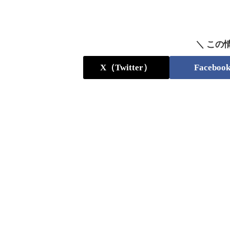
＼ この
X（Twitter）
Faceboo