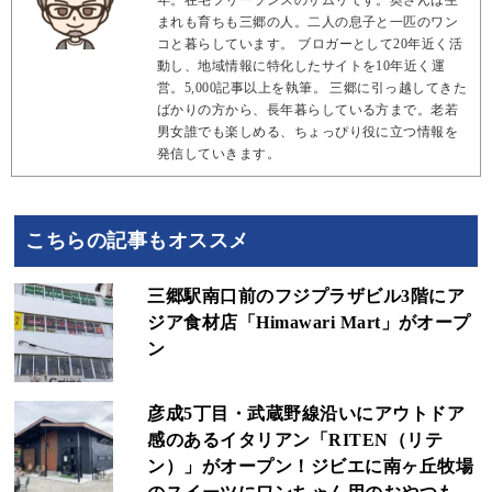
まれも育ちも三郷の人。二人の息子と一匹のワン
コと暮らしています。 ブロガーとして20年近く活
動し、地域情報に特化したサイトを10年近く運
営。5,000記事以上を執筆。 三郷に引っ越してきた
ばかりの方から、長年暮らしている方まで。老若
男女誰でも楽しめる、ちょっぴり役に立つ情報を
発信していきます。
こちらの記事もオススメ
三郷駅南口前のフジプラザビル3階にア
ジア食材店「Himawari Mart」がオープ
ン
彦成5丁目・武蔵野線沿いにアウトドア
感のあるイタリアン「RITEN（リテ
ン）」がオープン！ジビエに南ヶ丘牧場