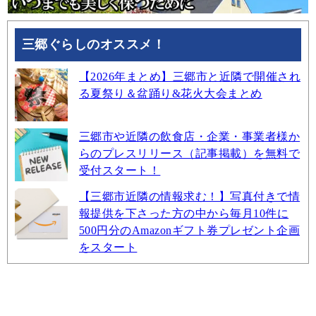
三郷ぐらしのオススメ！
【2026年まとめ】三郷市と近隣で開催され
る夏祭り＆盆踊り&花火大会まとめ
三郷市や近隣の飲食店・企業・事業者様か
らのプレスリリース（記事掲載）を無料で
受付スタート！
【三郷市近隣の情報求む！】写真付きで情
報提供を下さった方の中から毎月10件に
500円分のAmazonギフト券プレゼント企画
をスタート