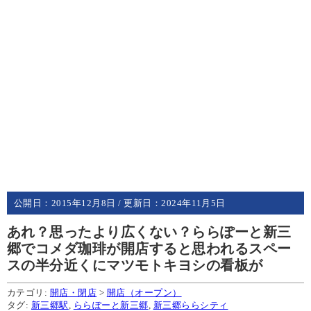
公開日：
2015年12月8日
/ 更新日：
2024年11月5日
あれ？思ったより広くない？ららぽーと新三
郷でコメダ珈琲が開店すると思われるスペー
スの半分近くにマツモトキヨシの看板が
カテゴリ:
開店・閉店
>
開店（オープン）
タグ:
新三郷駅
,
ららぽーと新三郷
,
新三郷ららシティ