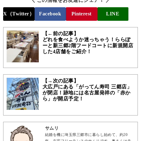
＼ この情報をお友達にシェア！ ／
X（Twitter）
Facebook
Pinterest
LINE
【←前の記事】
どれを食べようか迷っちゃう！ららぽ
ーと新三郷2階フードコートに新規開店
した4店舗をご紹介！
【→次の記事】
大広戸にある「がってん寿司 三郷店」
が閉店！跡地には名古屋発祥の「赤か
ら」が開店予定！
サムリ
結婚を機に埼玉県三郷市に暮らし始めて、約20
年。在宅フリーランスのサムリです。奥さんは生