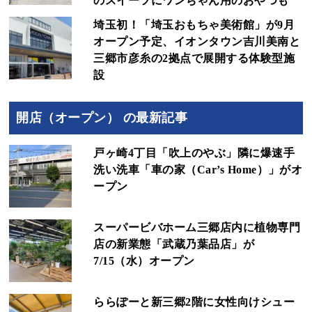
のスイーツにワンちゃん用のおやつも
埼玉初！「埼玉おもちゃ美術館」が9月
オープン予定、イオンタウン吉川美南と
三郷市彦糸の2拠点で展開する体験型施
設
開店（オープン） の最新記事
戸ヶ崎4丁目「吹上のやぶ」隣に爆速手
洗い洗車「車の家（Car’s Home）」がオ
ープン
スーパービバホーム三郷店内に植物専門
店の新業態「武蔵乃葉品店」が
7/15（水）オープン
ららぽーと新三郷2階に女性向けシュー