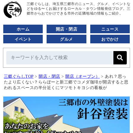
三郷ぐらしは、埼玉県三郷市のニュース、グルメ、イベントな
どをゆる〜くお届けするローカル・タウン情報発信ブログ。三
郷市からおでかけできる市外の近隣地域の情報もご紹介。
ホーム
開店・閉店
ニュース
イベント
グルメ
おでかけ
三郷ぐらしTOP
>
開店・閉店
>
開店（オープン）
>
あれ？思っ
たより広くない？ららぽーと新三郷でコメダ珈琲が開店すると思
われるスペースの半分近くにマツモトキヨシの看板が