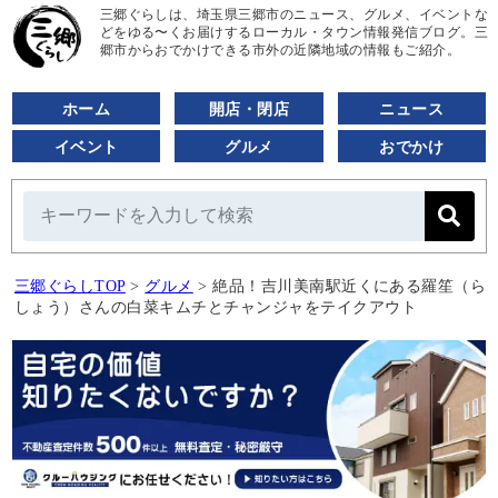
三郷ぐらしは、埼玉県三郷市のニュース、グルメ、イベントな
どをゆる〜くお届けするローカル・タウン情報発信ブログ。三
郷市からおでかけできる市外の近隣地域の情報もご紹介。
ホーム
開店・閉店
ニュース
イベント
グルメ
おでかけ
三郷ぐらしTOP
>
グルメ
>
絶品！吉川美南駅近くにある羅笙（ら
しょう）さんの白菜キムチとチャンジャをテイクアウト