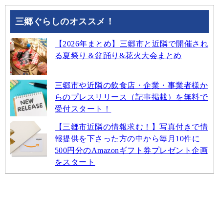
三郷ぐらしのオススメ！
【2026年まとめ】三郷市と近隣で開催され
る夏祭り＆盆踊り&花火大会まとめ
三郷市や近隣の飲食店・企業・事業者様か
らのプレスリリース（記事掲載）を無料で
受付スタート！
【三郷市近隣の情報求む！】写真付きで情
報提供を下さった方の中から毎月10件に
500円分のAmazonギフト券プレゼント企画
をスタート