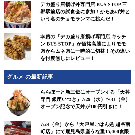
デカ盛り唐揚げ丼専門店 BUS STOP 三
郷駅前店の試食会に参加！からあげ丼と
いう名のチョモランマに挑んだ！
幸房の「デカ盛り唐揚げ専門店 キッチ
ン BUS STOP」が価格高騰によりモモ
肉からムネ肉に一時的に切替！その違い
を忖度無しにレビュー！
グルメ の最新記事
ららぽーと新三郷にオープンする「天丼
専門 銀座いつき」7/29（水）〜31（金）
オープン記念で天丼が100円引きに！
7/24（金）から「大戸屋ごはん処 越谷南
町店」にて鹿児島県産うな重15,000食限