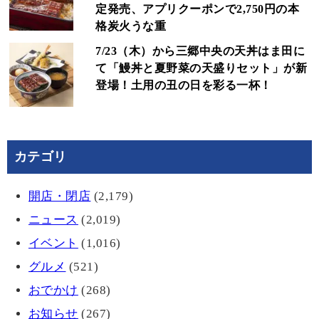
定発売、アプリクーポンで2,750円の本
格炭火うな重
7/23（木）から三郷中央の天丼はま田に
て「鰻丼と夏野菜の天盛りセット」が新
登場！土用の丑の日を彩る一杯！
カテゴリ
開店・閉店
(2,179)
ニュース
(2,019)
イベント
(1,016)
グルメ
(521)
おでかけ
(268)
お知らせ
(267)