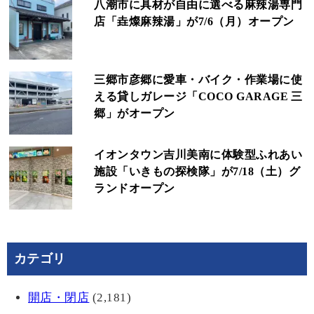
八潮市に具材が自由に選べる麻辣湯専門
店「垚燦麻辣湯」が7/6（月）オープン
三郷市彦郷に愛車・バイク・作業場に使
える貸しガレージ「COCO GARAGE 三
郷」がオープン
イオンタウン吉川美南に体験型ふれあい
施設「いきもの探検隊」が7/18（土）グ
ランドオープン
カテゴリ
開店・閉店
(2,181)