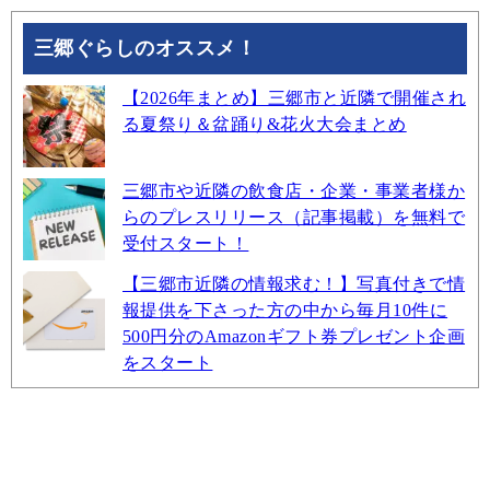
三郷ぐらしのオススメ！
【2026年まとめ】三郷市と近隣で開催され
る夏祭り＆盆踊り&花火大会まとめ
三郷市や近隣の飲食店・企業・事業者様か
らのプレスリリース（記事掲載）を無料で
受付スタート！
【三郷市近隣の情報求む！】写真付きで情
報提供を下さった方の中から毎月10件に
500円分のAmazonギフト券プレゼント企画
をスタート