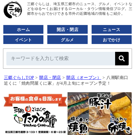
三郷ぐらしは、埼玉県三郷市のニュース、グルメ、イベントな
どをゆる〜くお届けするローカル・タウン情報発信ブログ。三
郷市からおでかけできる市外の近隣地域の情報もご紹介。
ホーム
開店・閉店
ニュース
イベント
グルメ
おでかけ
三郷ぐらしTOP
>
開店・閉店
>
開店（オープン）
>
八潮駅南口
近くに「焼肉問屋くに家」が4月上旬にオープン予定！