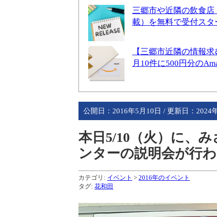
三郷市や近隣の飲食店
載）を無料で受付スタ
【三郷市近隣の情報求
月10件に500円分のA
公開日：
2016年5月10日
/ 更新日：
2024
本日5/10（火）に
ンターの説明会が行
カテゴリ:
イベント
>
2016年のイベント
タグ:
花和田