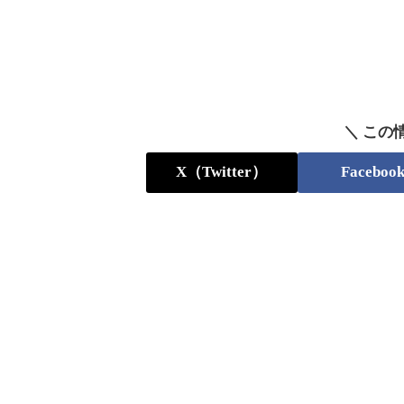
＼ この
X（Twitter）
Faceboo