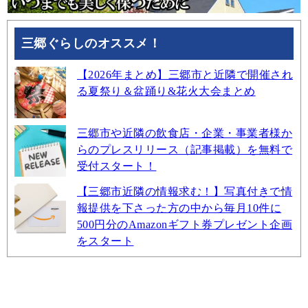
三郷ぐらしのオススメ！
【2026年まとめ】三郷市と近隣で開催され
る夏祭り＆盆踊り&花火大会まとめ
三郷市や近隣の飲食店・企業・事業者様か
らのプレスリリース（記事掲載）を無料で
受付スタート！
【三郷市近隣の情報求む！】写真付きで情
報提供を下さった方の中から毎月10件に
500円分のAmazonギフト券プレゼント企画
をスタート