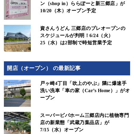
ン（shop in）ららぽーと新三郷店」が
10/20（木）オープン予定
資さんうどん 三郷店のプレオープンの
スケジュールが判明！6/24（火）
25（水）は2部制で時短営業予定
開店（オープン） の最新記事
戸ヶ崎4丁目「吹上のやぶ」隣に爆速手
洗い洗車「車の家（Car’s Home）」がオ
ープン
スーパービバホーム三郷店内に植物専門
店の新業態「武蔵乃葉品店」が
7/15（水）オープン