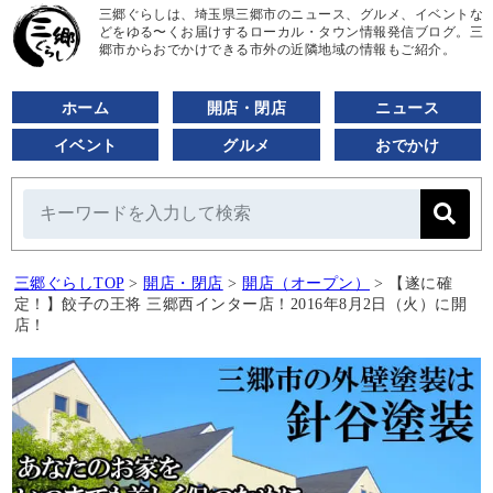
三郷ぐらしは、埼玉県三郷市のニュース、グルメ、イベントな
どをゆる〜くお届けするローカル・タウン情報発信ブログ。三
郷市からおでかけできる市外の近隣地域の情報もご紹介。
ホーム
開店・閉店
ニュース
イベント
グルメ
おでかけ
三郷ぐらしTOP
>
開店・閉店
>
開店（オープン）
>
【遂に確
定！】餃子の王将 三郷西インター店！2016年8月2日（火）に開
店！