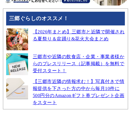
三郷ぐらしのオススメ！
【2026年まとめ】三郷市と近隣で開催され
る夏祭り＆盆踊り&花火大会まとめ
三郷市や近隣の飲食店・企業・事業者様か
らのプレスリリース（記事掲載）を無料で
受付スタート！
【三郷市近隣の情報求む！】写真付きで情
報提供を下さった方の中から毎月10件に
500円分のAmazonギフト券プレゼント企画
をスタート