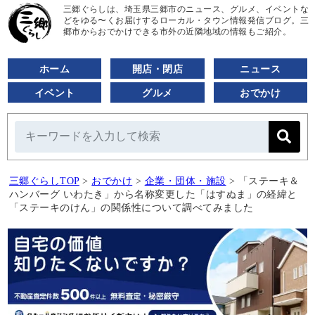
三郷ぐらしは、埼玉県三郷市のニュース、グルメ、イベントな
どをゆる〜くお届けするローカル・タウン情報発信ブログ。三
郷市からおでかけできる市外の近隣地域の情報もご紹介。
ホーム
開店・閉店
ニュース
イベント
グルメ
おでかけ
三郷ぐらしTOP
>
おでかけ
>
企業・団体・施設
>
「ステーキ＆
ハンバーグ いわたき」から名称変更した「はすぬま」の経緯と
「ステーキのけん」の関係性について調べてみました