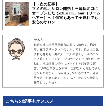
【→次の記事】
マメの地元サロン開拓！三郷駅北口に
オープンしたてのLieam…hair（リーム
ヘアー）へ！個室もあって子連れでも
安心のサロン
サムリ
結婚を機に埼玉県三郷市に暮らし始めて、約20
年。在宅フリーランスのサムリです。奥さんは生
まれも育ちも三郷の人。二人の息子と一匹のワン
コと暮らしています。 ブロガーとして20年近く活
動し、地域情報に特化したサイトを10年近く運
営。5,000記事以上を執筆。 三郷に引っ越してきた
ばかりの方から、長年暮らしている方まで。老若
男女誰でも楽しめる、ちょっぴり役に立つ情報を
発信していきます。
こちらの記事もオススメ