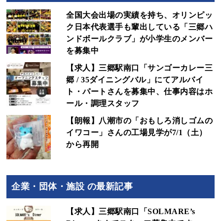
全国大会出場の実績を持ち、オリンピッ
ク日本代表選手も輩出している「三郷ハ
ンドボールクラブ」が小学生のメンバー
を募集中
【求人】三郷駅南口「サンゴーカレー三
郷 / 35ダイニングバル」にてアルバイ
ト・パートさんを募集中、仕事内容はホ
ール・調理スタッフ
【朗報】八潮市の「おもしろ消しゴムの
イワコー」さんの工場見学が7/1（土）
から再開
企業・団体・施設 の最新記事
【求人】三郷駅南口「SOLMARE’s