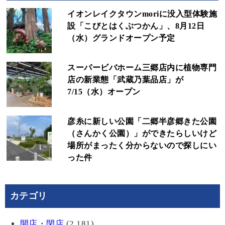
イオンレイクタウンmoriに没入型体験施
設「こびとはくぶつかん」、8月12日
（水）グランドオープン予定
スーパービバホーム三郷店内に植物専門
店の新業態「武蔵乃葉品店」が
7/15（水）オープン
彦糸に新しい公園「二郷半彦郷きた公園
（さんかく公園）」ができたらしいけど
場所がまったく分からないので探しにい
った件
カテゴリ
開店・閉店
(2,181)