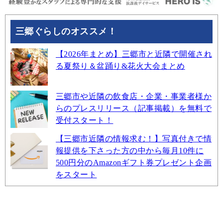
三郷ぐらしのオススメ！
【2026年まとめ】三郷市と近隣で開催され
る夏祭り＆盆踊り&花火大会まとめ
三郷市や近隣の飲食店・企業・事業者様か
らのプレスリリース（記事掲載）を無料で
受付スタート！
【三郷市近隣の情報求む！】写真付きで情
報提供を下さった方の中から毎月10件に
500円分のAmazonギフト券プレゼント企画
をスタート