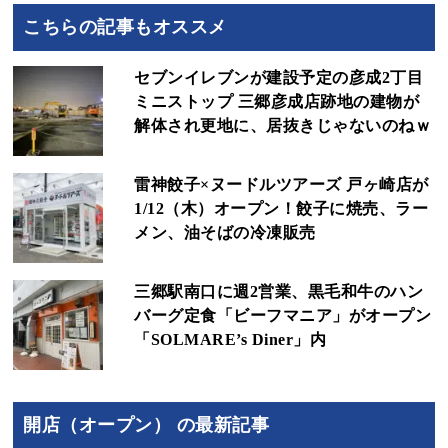
こちらの記事もオススメ
セブンイレブンが建設予定の彦成2丁目
ミニストップ 三郷彦成店跡地の建物が
解体され更地に、居抜きじゃないのねｗ
雷神餃子×ヌードルツアーズ 戸ヶ崎店が
1/12（木）オープン！餃子に焼売、ラー
メン、油そばの冷凍販売
三郷駅南口に週2営業、黒毛和牛のハン
バーグ定食「ビーフマニア」がオープン
「SOLMARE’s Diner」内
開店（オープン） の最新記事