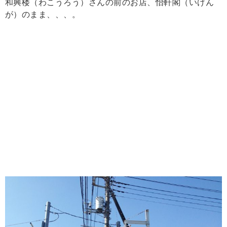
和興楼（わこうろう）さんの前のお店、怡軒閣（いげん
が）のまま、、、。