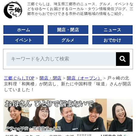
三郷ぐらしは、埼玉県三郷市のニュース、グルメ、イベントな
どをゆる〜くお届けするローカル・タウン情報発信ブログ。三
郷市からおでかけできる市外の近隣地域の情報もご紹介。
ホーム
開店・閉店
ニュース
イベント
グルメ
おでかけ
三郷ぐらしTOP
>
開店・閉店
>
開店（オープン）
>
戸ヶ崎の北
京料理「和興楼」が閉店し、新たに中国料理「味道」さんが開店
していました！