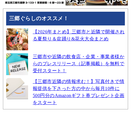
三郷ぐらしのオススメ！
【2026年まとめ】三郷市と近隣で開催され
る夏祭り＆盆踊り&花火大会まとめ
三郷市や近隣の飲食店・企業・事業者様か
らのプレスリリース（記事掲載）を無料で
受付スタート！
【三郷市近隣の情報求む！】写真付きで情
報提供を下さった方の中から毎月10件に
500円分のAmazonギフト券プレゼント企画
をスタート