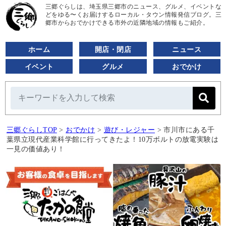
三郷ぐらしは、埼玉県三郷市のニュース、グルメ、イベントな
どをゆる〜くお届けするローカル・タウン情報発信ブログ。三
郷市からおでかけできる市外の近隣地域の情報もご紹介。
ホーム
開店・閉店
ニュース
イベント
グルメ
おでかけ
三郷ぐらしTOP
>
おでかけ
>
遊び・レジャー
>
市川市にある千
葉県立現代産業科学館に行ってきたよ！10万ボルトの放電実験は
一見の価値あり！