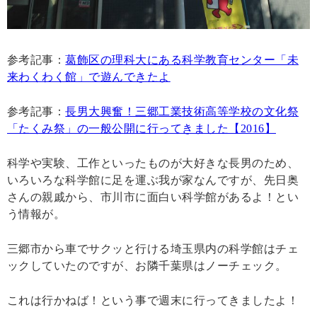
参考記事：
葛飾区の理科大にある科学教育センター「未
来わくわく館」で遊んできたよ
参考記事：
長男大興奮！三郷工業技術高等学校の文化祭
「たくみ祭」の一般公開に行ってきました【2016】
科学や実験、工作といったものが大好きな長男のため、
いろいろな科学館に足を運ぶ我が家なんですが、先日奥
さんの親戚から、市川市に面白い科学館があるよ！とい
う情報が。
三郷市から車でサクッと行ける埼玉県内の科学館はチェ
ックしていたのですが、お隣千葉県はノーチェック。
これは行かねば！という事で週末に行ってきましたよ！