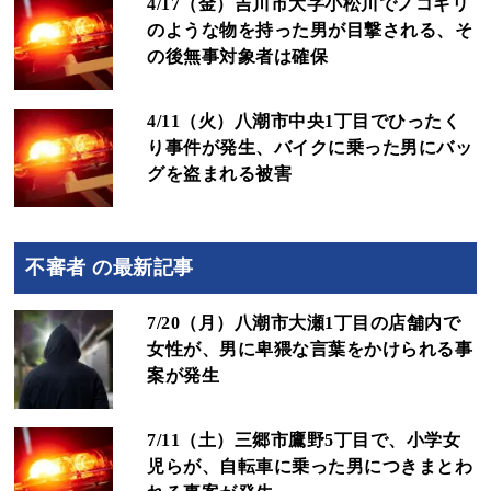
4/17（金）吉川市大字小松川でノコギリ
のような物を持った男が目撃される、そ
の後無事対象者は確保
4/11（火）八潮市中央1丁目でひったく
り事件が発生、バイクに乗った男にバッ
グを盗まれる被害
不審者 の最新記事
7/20（月）八潮市大瀬1丁目の店舗内で
女性が、男に卑猥な言葉をかけられる事
案が発生
7/11（土）三郷市鷹野5丁目で、小学女
児らが、自転車に乗った男につきまとわ