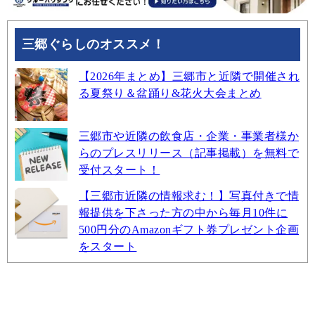
三郷ぐらしのオススメ！
【2026年まとめ】三郷市と近隣で開催され
る夏祭り＆盆踊り&花火大会まとめ
三郷市や近隣の飲食店・企業・事業者様か
らのプレスリリース（記事掲載）を無料で
受付スタート！
【三郷市近隣の情報求む！】写真付きで情
報提供を下さった方の中から毎月10件に
500円分のAmazonギフト券プレゼント企画
をスタート