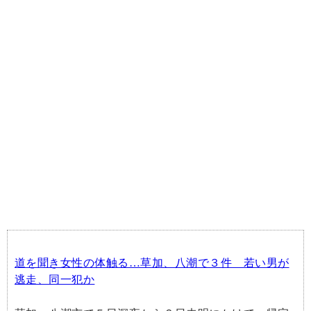
道を聞き女性の体触る…草加、八潮で３件 若い男が
逃走、同一犯か