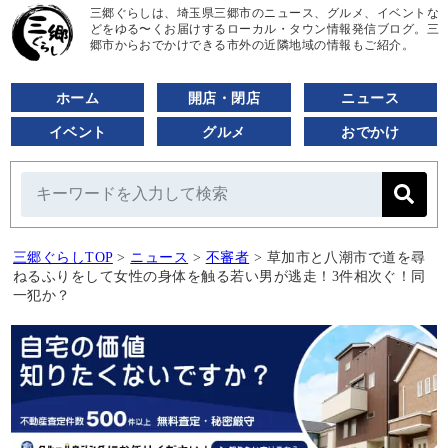
三郷ぐらしは、埼玉県三郷市のニュース、グルメ、イベントな
どをゆる〜くお届けするローカル・タウン情報発信ブログ。三
郷市からおでかけできる市外の近隣地域の情報もご紹介。
ホーム
開店・閉店
ニュース
イベント
グルメ
おでかけ
三郷ぐらしTOP
>
ニュース
>
不審者
>
草加市と八潮市で道を尋
ねるふりをして女性の身体を触る若い男が逃走！3件相次ぐ！同
一犯か？