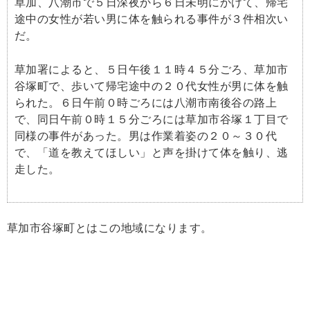
草加、八潮市で５日深夜から６日未明にかけて、帰宅
途中の女性が若い男に体を触られる事件が３件相次い
だ。
草加署によると、５日午後１１時４５分ごろ、草加市
谷塚町で、歩いて帰宅途中の２０代女性が男に体を触
られた。６日午前０時ごろには八潮市南後谷の路上
で、同日午前０時１５分ごろには草加市谷塚１丁目で
同様の事件があった。男は作業着姿の２０～３０代
で、「道を教えてほしい」と声を掛けて体を触り、逃
走した。
草加市谷塚町とはこの地域になります。