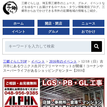
三郷ぐらしは、埼玉県三郷市のニュース、グルメ、イベントな
どをゆる〜くお届けするローカル・タウン情報発信ブログ。三
郷市からおでかけできる市外の近隣地域の情報もご紹介。
ホーム
開店・閉店
ニュース
イベント
グルメ
おでかけ
三郷ぐらしTOP
>
イベント
>
2016年のイベント
>
12/18（日）吉
川市にあるウニクス吉川でフリーマーケットが開催！コーナンや
スーパーライフがあるショッピングセンター【2016】