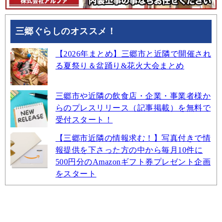
三郷ぐらしのオススメ！
【2026年まとめ】三郷市と近隣で開催され
る夏祭り＆盆踊り&花火大会まとめ
三郷市や近隣の飲食店・企業・事業者様か
らのプレスリリース（記事掲載）を無料で
受付スタート！
【三郷市近隣の情報求む！】写真付きで情
報提供を下さった方の中から毎月10件に
500円分のAmazonギフト券プレゼント企画
をスタート