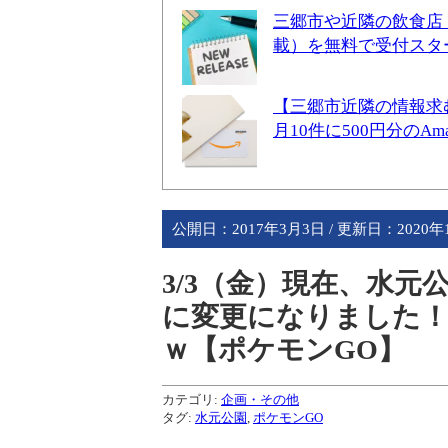
三郷市や近隣の飲食店
載）を無料で受付スタ
【三郷市近隣の情報求
月10件に500円分のA
公開日：
2017年3月3日
/ 更新日：
2020年
3/3（金）現在、水
に変更になりました
ｗ【ポケモンGO】
カテゴリ:
企画・その他
タグ:
水元公園
,
ポケモンGO