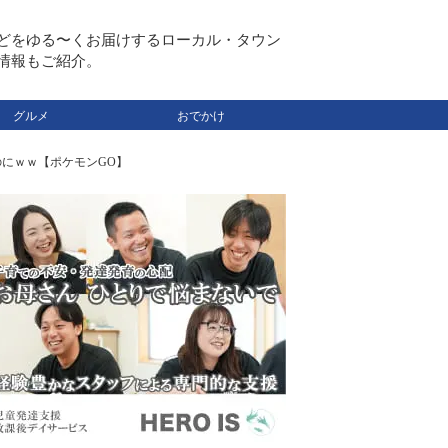
どをゆる〜くお届けするローカル・タウン
情報もご紹介。
グルメ
おでかけ
のにｗｗ【ポケモンGO】