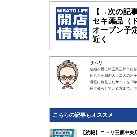
【→次の記
セキ薬品（
オープン予
近く
サムリ
結婚を機に埼玉県三郷市に暮
育ちも三郷の人。二人の息子
情報に特化したサイトを10年
長年暮らしている方まで。
こちらの記事もオススメ
【続報】ニトリ三郷中央