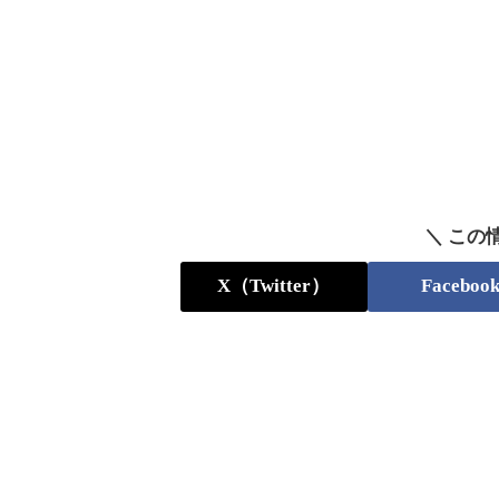
＼ この
X（Twitter）
Faceboo