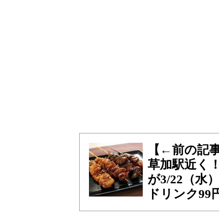
【←前の記
草加駅近く！
が3/22（
ドリンク99