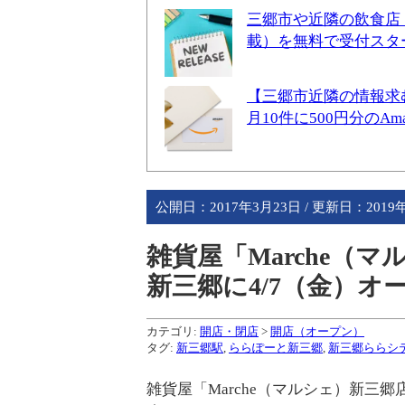
三郷市や近隣の飲食店
載）を無料で受付スタ
【三郷市近隣の情報求
月10件に500円分のA
公開日：
2017年3月23日
/ 更新日：
2019
雑貨屋「Marche（
新三郷に4/7（金）オ
カテゴリ:
開店・閉店
>
開店（オープン）
タグ:
新三郷駅
,
ららぽーと新三郷
,
新三郷ららシ
雑貨屋「Marche（マルシェ）新三