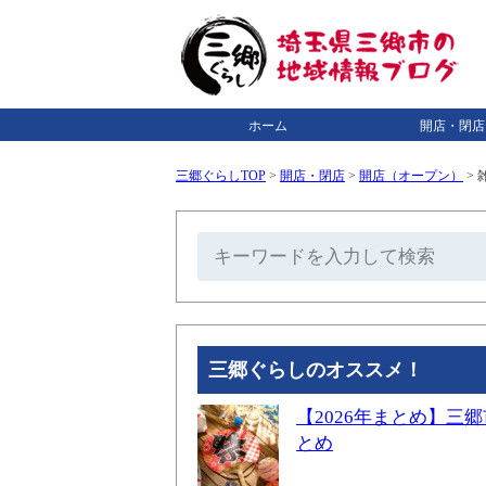
ホーム
開店・閉店
三郷ぐらしTOP
>
開店・閉店
>
開店（オープン）
>
雑
三郷ぐらしのオススメ！
【2026年まとめ】
とめ