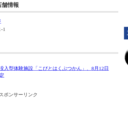
店舗情報
ジ
-1
に没入型体験施設「こびとはくぶつかん」、8月12日
定
スポンサーリンク