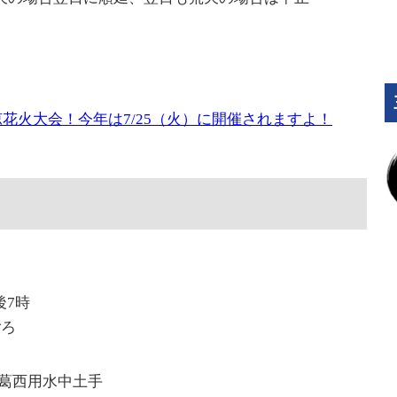
花火大会！今年は7/25（火）に開催されますよ！
後7時
ごろ
葛西用水中土手