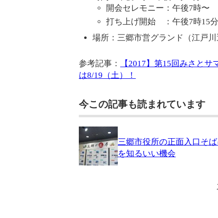
開会セレモニー：午後7時〜
打ち上げ開始 ：午後7時15
場所：三郷市営グランド（江戸川
参考記事：
【2017】第15回みさと
は8/19（土）！
今この記事も読まれています
三郷市役所の正面入口そば
を知るいい機会