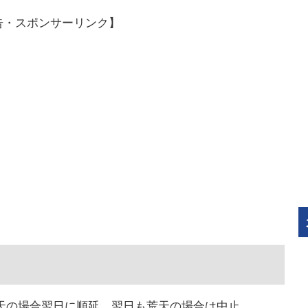
告・スポンサーリンク】
※荒天の場合翌日に順延、翌日も荒天の場合は中止