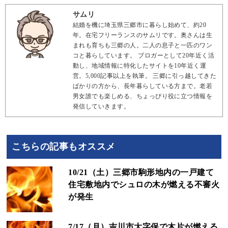
サムリ
結婚を機に埼玉県三郷市に暮らし始めて、約20
年。在宅フリーランスのサムリです。奥さんは生
まれも育ちも三郷の人。二人の息子と一匹のワン
コと暮らしています。 ブロガーとして20年近く活
動し、地域情報に特化したサイトを10年近く運
営。5,000記事以上を執筆。 三郷に引っ越してきた
ばかりの方から、長年暮らしている方まで。老若
男女誰でも楽しめる、ちょっぴり役に立つ情報を
発信していきます。
こちらの記事もオススメ
10/21（土）三郷市駒形地内の一戸建て
住宅敷地内でシュロの木が燃える不審火
が発生
7/17（月）吉川市大字保で木片が燃える