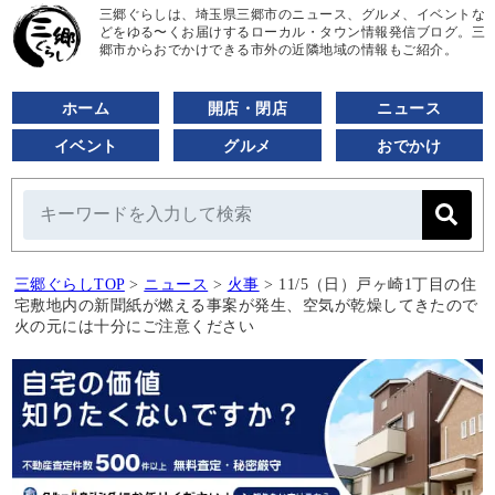
三郷ぐらしは、埼玉県三郷市のニュース、グルメ、イベントな
どをゆる〜くお届けするローカル・タウン情報発信ブログ。三
郷市からおでかけできる市外の近隣地域の情報もご紹介。
ホーム
開店・閉店
ニュース
イベント
グルメ
おでかけ
三郷ぐらしTOP
>
ニュース
>
火事
>
11/5（日）戸ヶ崎1丁目の住
宅敷地内の新聞紙が燃える事案が発生、空気が乾燥してきたので
火の元には十分にご注意ください