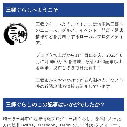
三郷ぐらしへようこそ
三郷ぐらしへようこそ！ここは埼玉県三郷市
のニュース、グルメ、イベント、開店・閉店
情報などをお届けするローカルブログメディ
ア。
ブログ立ち上げから11年目に突入、2022年8
月に月間60万PVを達成。累計5,000記事以上
を執筆、現在もほぼ毎日更新中！
三郷市からおでかけできる八潮や吉川など市
外の近隣地域の情報も紹介しています。
三郷ぐらしのこの記事はいかがでしたか？
埼玉県三郷市の地域情報ブログ「三郷ぐらし」を気に入った
方は是非Twitter、facebook、feedly のいずれかをフォローし