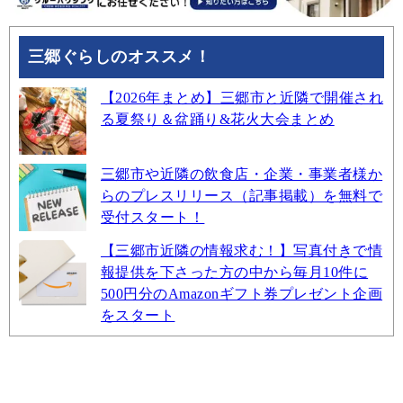
三郷ぐらしのオススメ！
【2026年まとめ】三郷市と近隣で開催され
る夏祭り＆盆踊り&花火大会まとめ
三郷市や近隣の飲食店・企業・事業者様か
らのプレスリリース（記事掲載）を無料で
受付スタート！
【三郷市近隣の情報求む！】写真付きで情
報提供を下さった方の中から毎月10件に
500円分のAmazonギフト券プレゼント企画
をスタート