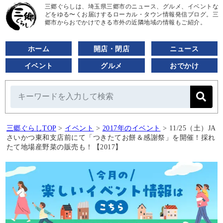
三郷ぐらしは、埼玉県三郷市のニュース、グルメ、イベントな
どをゆる〜くお届けするローカル・タウン情報発信ブログ。三
郷市からおでかけできる市外の近隣地域の情報もご紹介。
ホーム
開店・閉店
ニュース
イベント
グルメ
おでかけ
三郷ぐらしTOP
>
イベント
>
2017年のイベント
>
11/25（土）JA
さいかつ東和支店前にて「つきたてお餅＆感謝祭」を開催！採れ
たて地場産野菜の販売も！【2017】