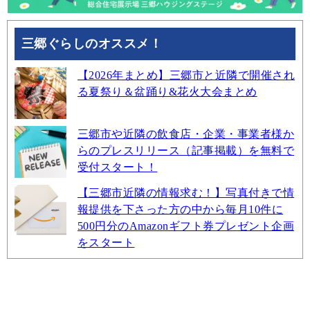
三郷ぐらしのオススメ！
【2026年まとめ】三郷市と近隣で開催され
る夏祭り＆盆踊り&花火大会まとめ
三郷市や近隣の飲食店・企業・事業者様か
らのプレスリリース（記事掲載）を無料で
受付スタート！
【三郷市近隣の情報求む！】写真付きで情
報提供を下さった方の中から毎月10件に
500円分のAmazonギフト券プレゼント企画
をスタート