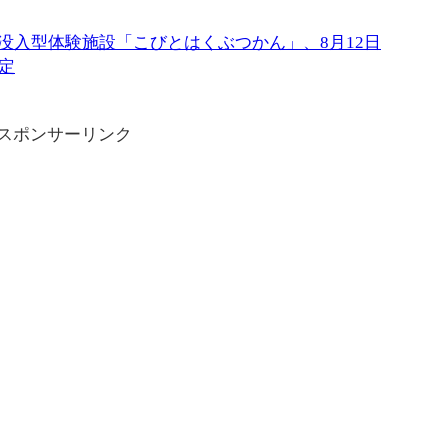
に没入型体験施設「こびとはくぶつかん」、8月12日
定
スポンサーリンク