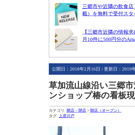
三郷市や近隣の飲食店
載）を無料で受付スタ
【三郷市近隣の情報求
月10件に500円分のA
公開日：
2018年2月16日
/ 更新日：
2019
草加流山線沿い三郷市
ンショップ椿の看板現
カテゴリ:
開店・閉店
>
開店（オープン）
タグ:
上彦川戸