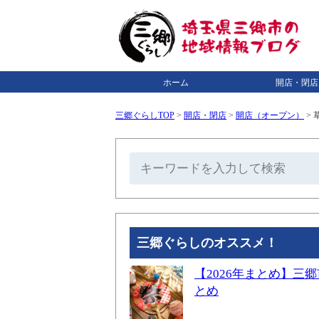
ホーム
開店・閉店
三郷ぐらしTOP
>
開店・閉店
>
開店（オープン）
>
三郷ぐらしのオススメ！
【2026年まとめ】
とめ