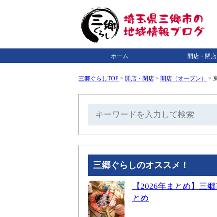
ホーム
開店・閉店
三郷ぐらしTOP
>
開店・閉店
>
開店（オープン）
>
三郷ぐらしのオススメ！
【2026年まとめ】
とめ