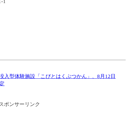
-1
に没入型体験施設「こびとはくぶつかん」、8月12日
定
スポンサーリンク