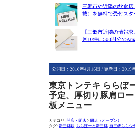
三郷市や近隣の飲食店
載）を無料で受付スタ
【三郷市近隣の情報求
月10件に500円分のA
公開日：
2018年4月16日
/ 更新日：
2019
東京トンテキ ららぽー
予定、厚切り豚肩ロー
板メニュー
カテゴリ:
開店・閉店
>
開店（オープン）
タグ:
新三郷駅
,
ららぽーと新三郷
,
新三郷ららシ