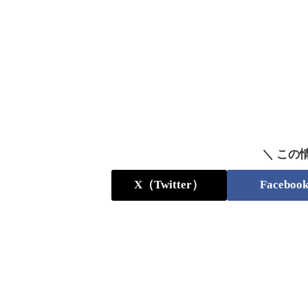
＼ この
X（Twitter）
Faceboo