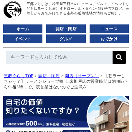
三郷ぐらしは、埼玉県三郷市のニュース、グルメ、イベントな
どをゆる〜くお届けするローカル・タウン情報発信ブログ。三
郷市からおでかけできる市外の近隣地域の情報もご紹介。
ホーム
開店・閉店
ニュース
イベント
グルメ
おでかけ
三郷ぐらしTOP
>
開店・閉店
>
開店（オープン）
>
【朝ラーし
ちゃう？】ラーメンショップ椿 上彦川戸店の営業時間は朝7時か
ら午後3時まで、夜営業はないのでご注意を