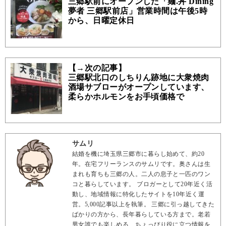
三郷駅前にオープンした「麺.丼 Dining
夢者 三郷駅前店」営業時間は午後5時
から、日曜定休日
【→次の記事】
三郷駅北口のしちりん跡地に大衆焼肉
酒場サブローがオープンしています、
柔らかホルモンをお手頃価格で
サムリ
結婚を機に埼玉県三郷市に暮らし始めて、約20
年。在宅フリーランスのサムリです。奥さんは生
まれも育ちも三郷の人。二人の息子と一匹のワン
コと暮らしています。 ブロガーとして20年近く活
動し、地域情報に特化したサイトを10年近く運
営。5,000記事以上を執筆。 三郷に引っ越してきた
ばかりの方から、長年暮らしている方まで。老若
男女誰でも楽しめる、ちょっぴり役に立つ情報を