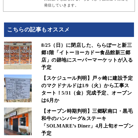
発信していきます。
こちらの記事もオススメ
8/25（日）に閉店した、ららぽーと新三
郷1階「イトーヨーカドー食品館新三郷
店」の跡地にスーパーマーケットが入る
予定
【スケジュール判明】戸ヶ崎に建設予定
のマクドナルドは1/9（火）から工事ス
タート！5/31（金）完成予定、オープン
は6月か
【オープン時期判明】三郷駅南口・黒毛
和牛のハンバーグ&ステーキ
「SOLMARE’s Diner」4月上旬オープン
予定