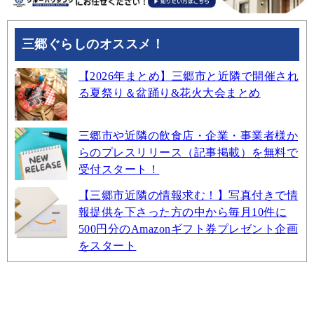
三郷ぐらしのオススメ！
【2026年まとめ】三郷市と近隣で開催され
る夏祭り＆盆踊り&花火大会まとめ
三郷市や近隣の飲食店・企業・事業者様か
らのプレスリリース（記事掲載）を無料で
受付スタート！
【三郷市近隣の情報求む！】写真付きで情
報提供を下さった方の中から毎月10件に
500円分のAmazonギフト券プレゼント企画
をスタート