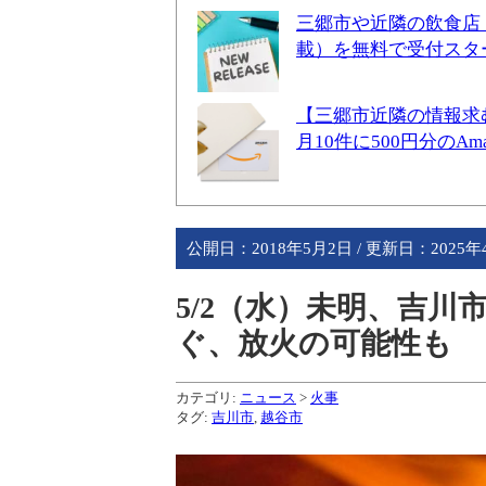
三郷市や近隣の飲食店
載）を無料で受付スタ
【三郷市近隣の情報求
月10件に500円分のA
公開日：
2018年5月2日
/ 更新日：
2025
5/2（水）未明、吉川
ぐ、放火の可能性も
カテゴリ:
ニュース
>
火事
タグ:
吉川市
,
越谷市