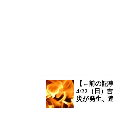
【←前の記
4/22（日
災が発生、