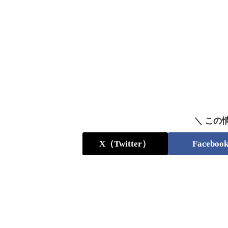
＼ この
X（Twitter）
Faceboo