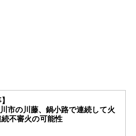
事】
）吉川市の川藤、鍋小路で連続して火
連続不審火の可能性