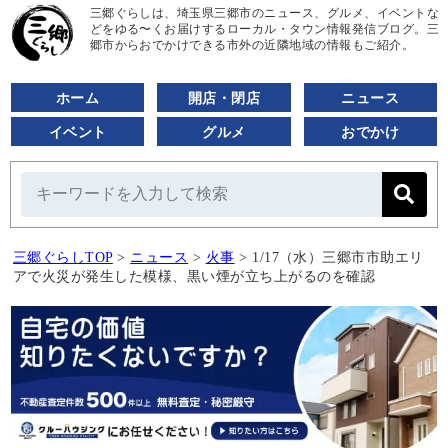
三郷ぐらしは、埼玉県三郷市のニュース、グルメ、イベントな
どをゆる〜くお届けするローカル・タウン情報発信ブログ。三
郷市からおでかけできる市外の近隣地域の情報もご紹介。
ホーム
開店・閉店
ニュース
イベント
グルメ
おでかけ
三郷ぐらしTOP
>
ニュース
>
火事
>
1/17（水）三郷市市助エリ
アで火災が発生した模様、黒い煙が立ち上がるのを確認