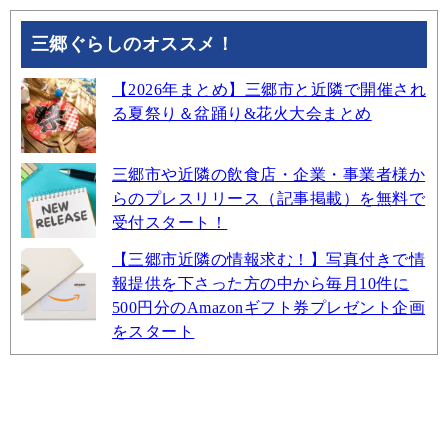
三郷ぐらしのオススメ！
【2026年まとめ】三郷市と近隣で開催され
る夏祭り＆盆踊り&花火大会まとめ
三郷市や近隣の飲食店・企業・事業者様か
らのプレスリリース（記事掲載）を無料で
受付スタート！
【三郷市近隣の情報求む！】写真付きで情
報提供を下さった方の中から毎月10件に
500円分のAmazonギフト券プレゼント企画
をスタート