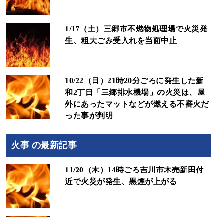
1/17（土）三郷市不燃物処理場で火災発
生、粗大ごみ受入れを当面中止
10/22（日）21時20分ごろに発生した新
和2丁目「三郷排水機場」の火災は、屋
外にあったマットなどが燃える不審火だ
った事が判明
火事 の最新記事
11/20（木）14時ごろ吉川市木売新田付
近で火災が発生、黒煙が上がる