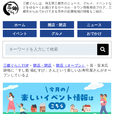
三郷ぐらしは、埼玉県三郷市のニュース、グルメ、イベントな
どをゆる〜くお届けするローカル・タウン情報発信ブログ。三
郷市からおでかけできる市外の近隣地域の情報もご紹介。
ホーム
開店・閉店
ニュース
イベント
グルメ
おでかけ
三郷ぐらしTOP
>
開店・閉店
>
開店（オープン）
>
旨・旨末広
跡地に「すし処 福むすび」さんという新しいお寿司屋さんがオー
プンしているよ