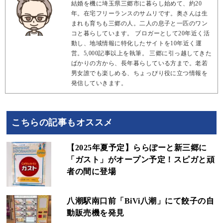
結婚を機に埼玉県三郷市に暮らし始めて、約20
年。在宅フリーランスのサムリです。奥さんは生
まれも育ちも三郷の人。二人の息子と一匹のワン
コと暮らしています。 ブロガーとして20年近く活
動し、地域情報に特化したサイトを10年近く運
営。5,000記事以上を執筆。 三郷に引っ越してきた
ばかりの方から、長年暮らしている方まで。老若
男女誰でも楽しめる、ちょっぴり役に立つ情報を
発信していきます。
こちらの記事もオススメ
【2025年夏予定】ららぽーと新三郷に
「ガスト」がオープン予定！スピガと頑
者の間に登場
八潮駅南口前「BiVi八潮」にて餃子の自
動販売機を発見