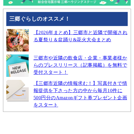
三郷ぐらしのオススメ！
【2026年まとめ】三郷市と近隣で開催され
る夏祭り＆盆踊り&花火大会まとめ
三郷市や近隣の飲食店・企業・事業者様か
らのプレスリリース（記事掲載）を無料で
受付スタート！
【三郷市近隣の情報求む！】写真付きで情
報提供を下さった方の中から毎月10件に
500円分のAmazonギフト券プレゼント企画
をスタート