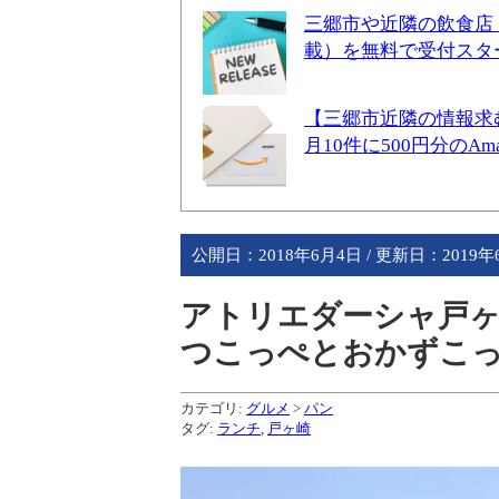
三郷市や近隣の飲食店
載）を無料で受付スタ
【三郷市近隣の情報求
月10件に500円分のA
公開日：
2018年6月4日
/ 更新日：
2019年
アトリエダーシャ戸
つこっぺとおかずこ
カテゴリ:
グルメ
>
パン
タグ:
ランチ
,
戸ヶ崎