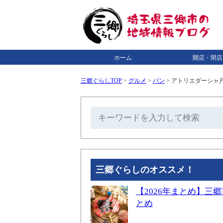
ホーム
開店・閉店
三郷ぐらしTOP
>
グルメ
>
パン
>
アトリエダーシャ
三郷ぐらしのオススメ！
【2026年まとめ】
とめ