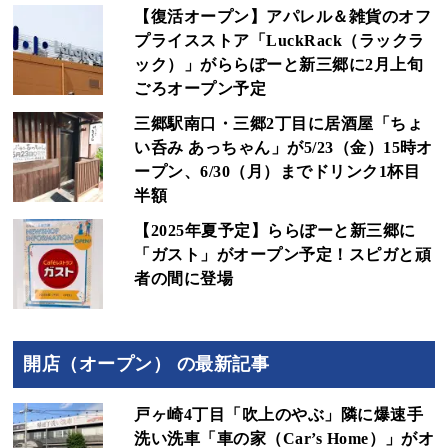
【復活オープン】アパレル＆雑貨のオフ
プライスストア「LuckRack（ラックラ
ック）」がららぽーと新三郷に2月上旬
ごろオープン予定
三郷駅南口・三郷2丁目に居酒屋「ちょ
い呑み あっちゃん」が5/23（金）15時オ
ープン、6/30（月）までドリンク1杯目
半額
【2025年夏予定】ららぽーと新三郷に
「ガスト」がオープン予定！スピガと頑
者の間に登場
開店（オープン） の最新記事
戸ヶ崎4丁目「吹上のやぶ」隣に爆速手
洗い洗車「車の家（Car’s Home）」がオ