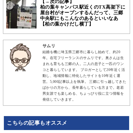
【→次の記事】
柏の葉キャンパス駅近くのTX高架下に
屋台村がオープンするんだって、三郷
中央駅にもこんなのあるといいなあ
【柏の葉かけだし横丁】
サムリ
結婚を機に埼玉県三郷市に暮らし始めて、約20
年。在宅フリーランスのサムリです。奥さんは生
まれも育ちも三郷の人。二人の息子と一匹のワン
コと暮らしています。 ブロガーとして20年近く活
動し、地域情報に特化したサイトを10年近く運
営。5,000記事以上を執筆。 三郷に引っ越してきた
ばかりの方から、長年暮らしている方まで。老若
男女誰でも楽しめる、ちょっぴり役に立つ情報を
発信していきます。
こちらの記事もオススメ