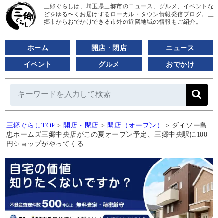
三郷ぐらしは、埼玉県三郷市のニュース、グルメ、イベントな
どをゆる〜くお届けするローカル・タウン情報発信ブログ。三
郷市からおでかけできる市外の近隣地域の情報もご紹介。
ホーム
開店・閉店
ニュース
イベント
グルメ
おでかけ
三郷ぐらしTOP
>
開店・閉店
>
開店（オープン）
>
ダイソー島
忠ホームズ三郷中央店がこの夏オープン予定、三郷中央駅に100
円ショップがやってくる