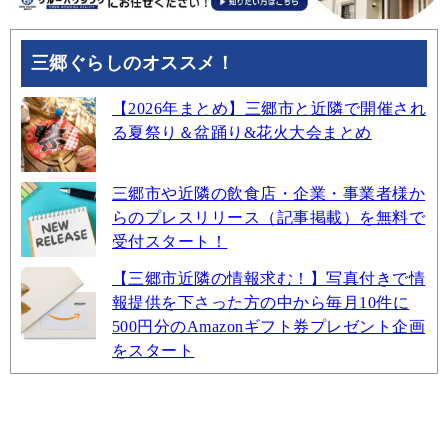
三郷ぐらしのオススメ！
【2026年まとめ】三郷市と近隣で開催され
る夏祭り＆盆踊り&花火大会まとめ
三郷市や近隣の飲食店・企業・事業者様か
らのプレスリリース（記事掲載）を無料で
受付スタート！
【三郷市近隣の情報求む！】写真付きで情
報提供を下さった方の中から毎月10件に
500円分のAmazonギフト券プレゼント企画
をスタート