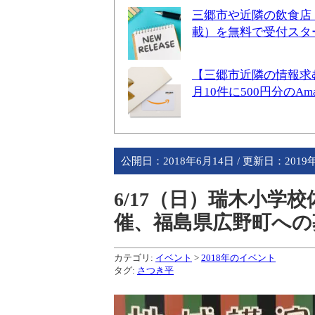
三郷市や近隣の飲食店
載）を無料で受付スタ
【三郷市近隣の情報求
月10件に500円分のA
公開日：
2018年6月14日
/ 更新日：
2019
6/17（日）瑞木小学
催、福島県広野町への
カテゴリ:
イベント
>
2018年のイベント
タグ:
さつき平