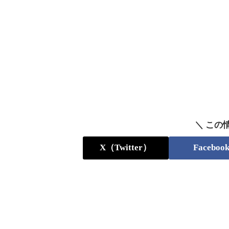
＼ この
X（Twitter）
Faceboo