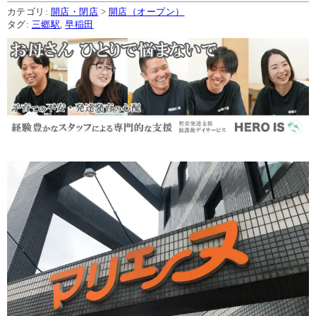
カテゴリ:
開店・閉店
>
開店（オープン）
タグ:
三郷駅
,
早稲田