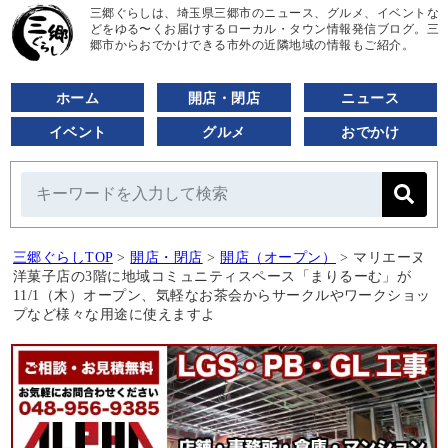
三郷ぐらしは、埼玉県三郷市のニュース、グルメ、イベントな
どをゆる〜くお届けするローカル・タウン情報発信ブログ。三
郷市からおでかけできる市外の近隣地域の情報もご紹介。
ホーム
開店・閉店
ニュース
イベント
グルメ
おでかけ
三郷ぐらしTOP
>
開店・閉店
>
開店（オープン）
>
マリエーヌ
洋菓子店の3階に地域コミュニティスペース「まりるーむ」が
11/1（木）オープン、気軽なお茶会からサークルやワークショッ
プなど様々な用途に使えますよ