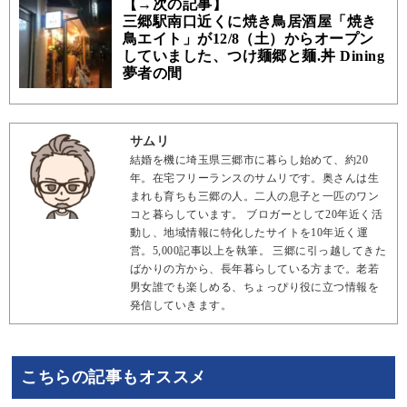
【→次の記事】
三郷駅南口近くに焼き鳥居酒屋「焼き
鳥エイト」が12/8（土）からオープン
していました、つけ麺郷と麺.丼 Dining
夢者の間
サムリ
結婚を機に埼玉県三郷市に暮らし始めて、約20
年。在宅フリーランスのサムリです。奥さんは生
まれも育ちも三郷の人。二人の息子と一匹のワン
コと暮らしています。 ブロガーとして20年近く活
動し、地域情報に特化したサイトを10年近く運
営。5,000記事以上を執筆。 三郷に引っ越してきた
ばかりの方から、長年暮らしている方まで。老若
男女誰でも楽しめる、ちょっぴり役に立つ情報を
発信していきます。
こちらの記事もオススメ