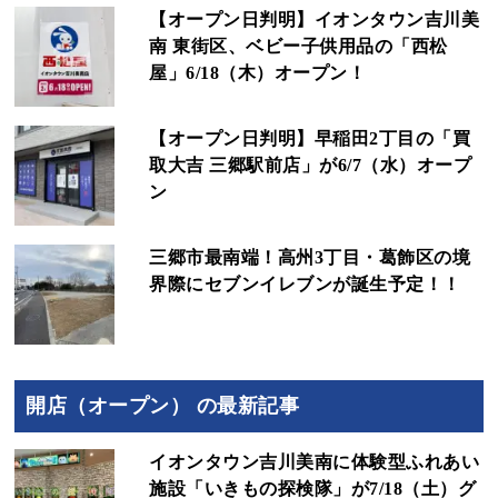
【オープン日判明】イオンタウン吉川美
南 東街区、ベビー子供用品の「西松
屋」6/18（木）オープン！
【オープン日判明】早稲田2丁目の「買
取大吉 三郷駅前店」が6/7（水）オープ
ン
三郷市最南端！高州3丁目・葛飾区の境
界際にセブンイレブンが誕生予定！！
開店（オープン） の最新記事
イオンタウン吉川美南に体験型ふれあい
施設「いきもの探検隊」が7/18（土）グ