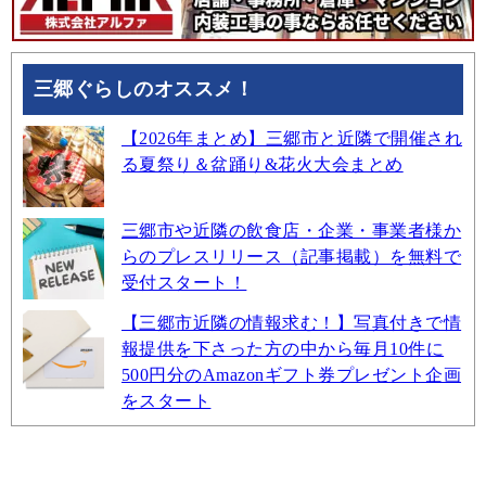
三郷ぐらしのオススメ！
【2026年まとめ】三郷市と近隣で開催され
る夏祭り＆盆踊り&花火大会まとめ
三郷市や近隣の飲食店・企業・事業者様か
らのプレスリリース（記事掲載）を無料で
受付スタート！
【三郷市近隣の情報求む！】写真付きで情
報提供を下さった方の中から毎月10件に
500円分のAmazonギフト券プレゼント企画
をスタート