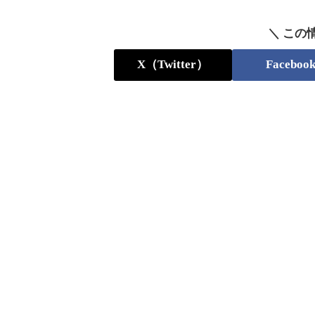
＼ この
X（Twitter）
Faceboo