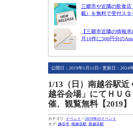
三郷市や近隣の飲食店
載）を無料で受付スタ
【三郷市近隣の情報求
月10件に500円分のA
公開日：
2019年1月11日
/ 更新日：
2024
1/13（日）南越谷駅
越谷会場」にてＨＵＧ
催、観覧無料【2019】
カテゴリ:
イベント
>
2019年のイベント
タグ:
越谷市
,
南越谷駅
,
新越谷駅