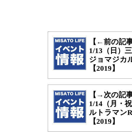
【←前の記
1/13（日
ジョマジカ
【2019】
【→次の記
1/14（月
ルトラマンR
【2019】