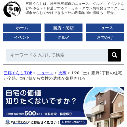
三郷ぐらしは、埼玉県三郷市のニュース、グルメ、イベントな
どをゆる〜くお届けするローカル・タウン情報発信ブログ。三
郷市からおでかけできる市外の近隣地域の情報もご紹介。
ホーム
開店・閉店
ニュース
イベント
グルメ
おでかけ
三郷ぐらしTOP
>
ニュース
>
火事
>
1/26（土）鷹野2丁目の住宅
が全焼、焼け跡から女性の遺体が発見される