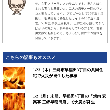
年。在宅フリーランスのサムリです。奥さんは生
まれも育ちも三郷の人。二人の息子と一匹のワン
コと暮らしています。 ブロガーとして20年近く活
動し、地域情報に特化したサイトを10年近く運
営。5,000記事以上を執筆。 三郷に引っ越してきた
ばかりの方から、長年暮らしている方まで。老若
男女誰でも楽しめる、ちょっぴり役に立つ情報を
発信していきます。
こちらの記事もオススメ
1/23（木）三郷市早稲田3丁目の共同住
宅で火災が発生した模様
1/2（月）未明、早稲田4丁目の「焼肉 安
楽亭 三郷早稲田店」で火災が発生