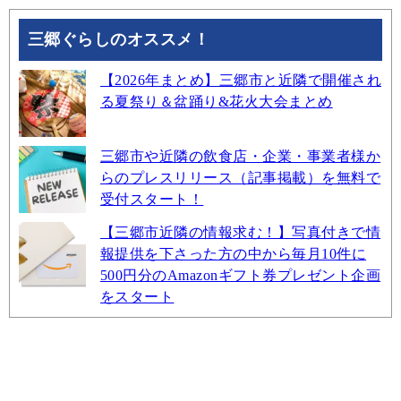
三郷ぐらしのオススメ！
【2026年まとめ】三郷市と近隣で開催され
る夏祭り＆盆踊り&花火大会まとめ
三郷市や近隣の飲食店・企業・事業者様か
らのプレスリリース（記事掲載）を無料で
受付スタート！
【三郷市近隣の情報求む！】写真付きで情
報提供を下さった方の中から毎月10件に
500円分のAmazonギフト券プレゼント企画
をスタート