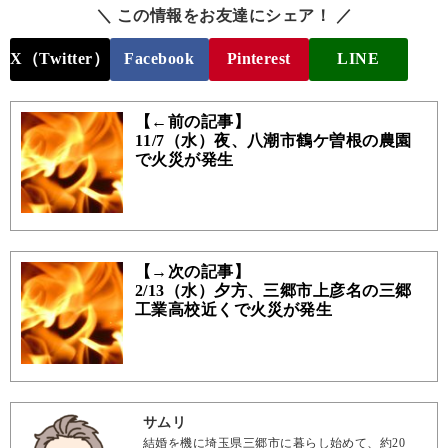
＼ この情報をお友達にシェア！ ／
X（Twitter）
Facebook
Pinterest
LINE
【←前の記事】
11/7（水）夜、八潮市鶴ケ曽根の農園
で火災が発生
【→次の記事】
2/13（水）夕方、三郷市上彦名の三郷
工業高校近くで火災が発生
サムリ
結婚を機に埼玉県三郷市に暮らし始めて、約20