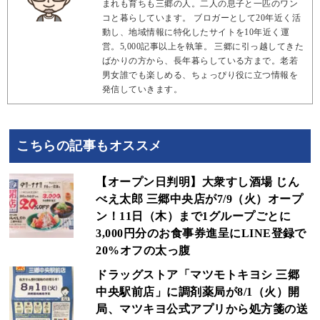
まれも育ちも三郷の人。二人の息子と一匹のワン
コと暮らしています。 ブロガーとして20年近く活
動し、地域情報に特化したサイトを10年近く運
営。5,000記事以上を執筆。 三郷に引っ越してきた
ばかりの方から、長年暮らしている方まで。老若
男女誰でも楽しめる、ちょっぴり役に立つ情報を
発信していきます。
こちらの記事もオススメ
【オープン日判明】大衆すし酒場 じん
べえ太郎 三郷中央店が7/9（火）オープ
ン！11日（木）まで1グループごとに
3,000円分のお食事券進呈にLINE登録で
20%オフの太っ腹
ドラッグストア「マツモトキヨシ 三郷
中央駅前店」に調剤薬局が8/1（火）開
局、マツキヨ公式アプリから処方箋の送