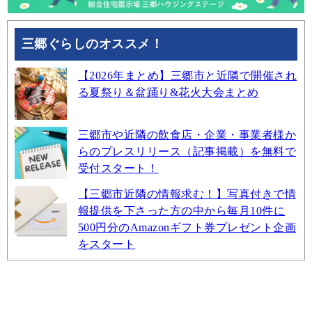
三郷ぐらしのオススメ！
【2026年まとめ】三郷市と近隣で開催され
る夏祭り＆盆踊り&花火大会まとめ
三郷市や近隣の飲食店・企業・事業者様か
らのプレスリリース（記事掲載）を無料で
受付スタート！
【三郷市近隣の情報求む！】写真付きで情
報提供を下さった方の中から毎月10件に
500円分のAmazonギフト券プレゼント企画
をスタート