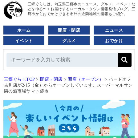
三郷ぐらしは、埼玉県三郷市のニュース、グルメ、イベントな
どをゆる〜くお届けするローカル・タウン情報発信ブログ。三
郷市からおでかけできる市外の近隣地域の情報もご紹介。
ホーム
開店・閉店
ニュース
イベント
グルメ
おでかけ
三郷ぐらしTOP
>
開店・閉店
>
開店（オープン）
>
ハードオフ
吉川店が2/15（金）からオープンしています、スーパーマルサン
隣の酒市場ヤマト跡地