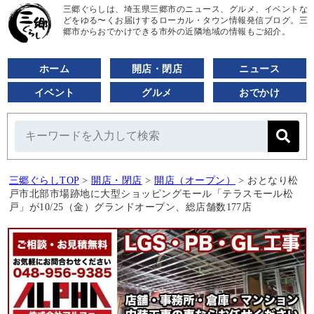
三郷ぐらしは、埼玉県三郷市のニュース、グルメ、イベントな
どをゆる〜くお届けするローカル・タウン情報発信ブログ。三
郷市からおでかけできる市外の近隣地域の情報もご紹介。
ホーム
開店・閉店
ニュース
イベント
グルメ
おでかけ
三郷ぐらしTOP
>
開店・閉店
>
開店（オープン）
>
おとなり松
戸市北部市場跡地に大型ショッピングモール「テラスモール松
戸」が10/25（金）グランドオープン、総店舗数177店