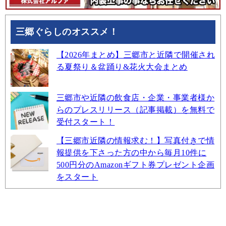
三郷ぐらしのオススメ！
【2026年まとめ】三郷市と近隣で開催され
る夏祭り＆盆踊り&花火大会まとめ
三郷市や近隣の飲食店・企業・事業者様か
らのプレスリリース（記事掲載）を無料で
受付スタート！
【三郷市近隣の情報求む！】写真付きで情
報提供を下さった方の中から毎月10件に
500円分のAmazonギフト券プレゼント企画
をスタート