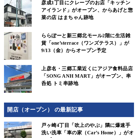
彦成1丁目にクレープのお店「キッチン
アイランド」がオープン、からあげと惣
菜の店 はまちゃん跡地
ららぽーと新三郷北モール2階に生活雑
貨「one’sterrace（ワンズテラス）」が
9/13（金）からオープン予定
上彦名・三郷工業近くにアジア食料品店
「SONG ANH MART」がオープン、串
呑処 トミ串跡地
開店（オープン） の最新記事
戸ヶ崎4丁目「吹上のやぶ」隣に爆速手
洗い洗車「車の家（Car’s Home）」がオ