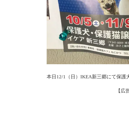
本日12/1（日）IKEA新三郷にて
【広