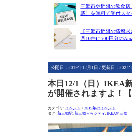
三郷市や近隣の飲食店
載）を無料で受付スタ
【三郷市近隣の情報求
月10件に500円分のA
公開日：
2019年12月1日
/ 更新日：
2024
本日12/1（日）IK
が開催されますよ！【2
カテゴリ:
イベント
>
2019年のイベント
タグ:
新三郷駅
,
新三郷ららシティ
,
IKEA新三郷