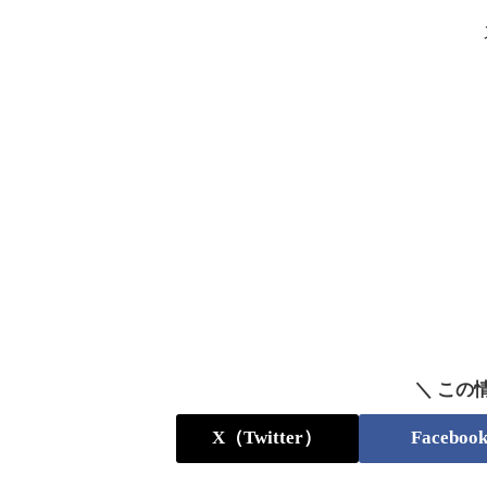
＼ この
X（Twitter）
Faceboo