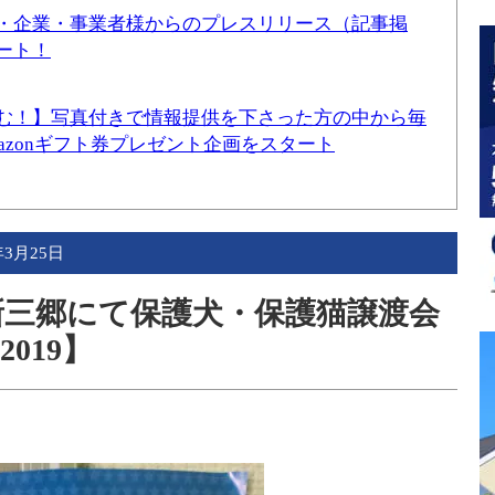
・企業・事業者様からのプレスリリース（記事掲
ート！
む！】写真付きで情報提供を下さった方の中から毎
mazonギフト券プレゼント企画をスタート
年3月25日
EA新三郷にて保護犬・保護猫譲渡会
019】