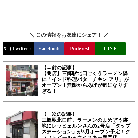
＼ この情報をお友達にシェア！ ／
X（Twitter）
Facebook
Pinterest
LINE
【←前の記事】
【閉店】三郷駅北口ごくうラーメン隣
に「インド料理バターチキン アリ」が
オープン！無限からあげが気になりす
ぎる！
【→次の記事】
三郷駅北口前、ラーメンのまめぞう跡
地にレッヒェルンさんの2号店「タップ
ステーション」が3月オープン予定！ク
ラフトビール＆ウイスキー専門店