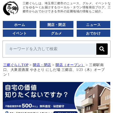
三郷ぐらしは、埼玉県三郷市のニュース、グルメ、イベントな
どをゆる〜くお届けするローカル・タウン情報発信ブログ。三
郷市からおでかけできる市外の近隣地域の情報もご紹介。
ホーム
開店・閉店
ニュース
イベント
グルメ
おでかけ
三郷ぐらしTOP
>
開店・閉店
>
開店（オープン）
>
三郷駅南
口、大衆居酒屋 やきとり にしだ場 三郷店、1/23（木）オープ
ン！