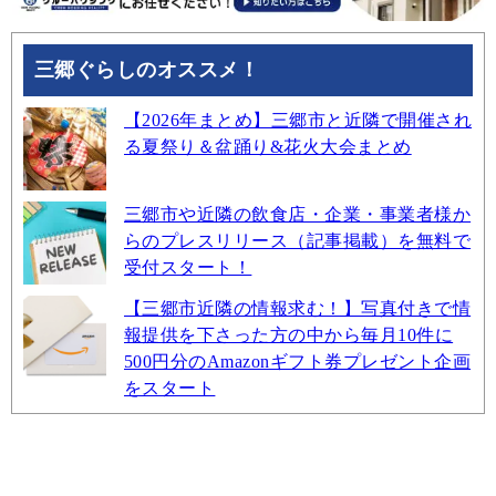
三郷ぐらしのオススメ！
【2026年まとめ】三郷市と近隣で開催され
る夏祭り＆盆踊り&花火大会まとめ
三郷市や近隣の飲食店・企業・事業者様か
らのプレスリリース（記事掲載）を無料で
受付スタート！
【三郷市近隣の情報求む！】写真付きで情
報提供を下さった方の中から毎月10件に
500円分のAmazonギフト券プレゼント企画
をスタート