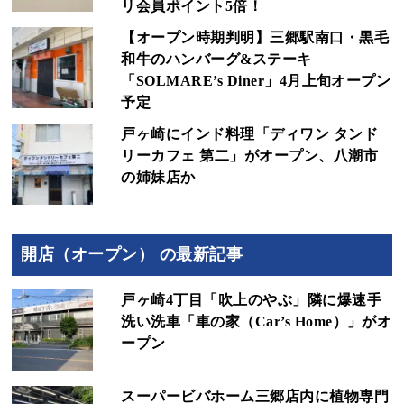
リ会員ポイント5倍！
【オープン時期判明】三郷駅南口・黒毛
和牛のハンバーグ&ステーキ
「SOLMARE’s Diner」4月上旬オープン
予定
戸ヶ崎にインド料理「ディワン タンド
リーカフェ 第二」がオープン、八潮市
の姉妹店か
開店（オープン） の最新記事
戸ヶ崎4丁目「吹上のやぶ」隣に爆速手
洗い洗車「車の家（Car’s Home）」がオ
ープン
スーパービバホーム三郷店内に植物専門