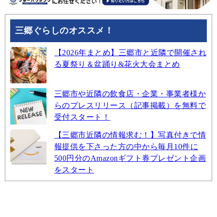
三郷ぐらしのオススメ！
【2026年まとめ】三郷市と近隣で開催され
る夏祭り＆盆踊り&花火大会まとめ
三郷市や近隣の飲食店・企業・事業者様か
らのプレスリリース（記事掲載）を無料で
受付スタート！
【三郷市近隣の情報求む！】写真付きで情
報提供を下さった方の中から毎月10件に
500円分のAmazonギフト券プレゼント企画
をスタート