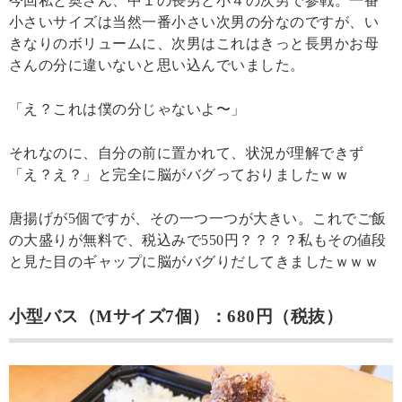
今回私と奥さん、中１の長男と小４の次男で参戦。一番
小さいサイズは当然一番小さい次男の分なのですが、い
きなりのボリュームに、次男はこれはきっと長男かお母
さんの分に違いないと思い込んでいました。
「え？これは僕の分じゃないよ〜」
それなのに、自分の前に置かれて、状況が理解できず
「え？え？」と完全に脳がバグっておりましたｗｗ
唐揚げが5個ですが、その一つ一つが大きい。これでご飯
の大盛りが無料で、税込みで550円？？？？私もその値段
と見た目のギャップに脳がバグりだしてきましたｗｗｗ
小型バス（Mサイズ7個）：680円（税抜）