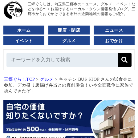
三郷ぐらしは、埼玉県三郷市のニュース、グルメ、イベントな
どをゆる〜くお届けするローカル・タウン情報発信ブログ。三
郷市からおでかけできる市外の近隣地域の情報もご紹介。
ホーム
開店・閉店
ニュース
イベント
グルメ
おでかけ
三郷ぐらしTOP
>
グルメ
>
キッチン BUS STOP さんの試食会に
参加、デカ盛り唐揚げ弁当との真剣勝負！いや全面戦争に家族で
挑んできたぞ！