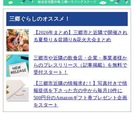
三郷ぐらしのオススメ！
【2026年まとめ】三郷市と近隣で開催され
る夏祭り＆盆踊り&花火大会まとめ
三郷市や近隣の飲食店・企業・事業者様か
らのプレスリリース（記事掲載）を無料で
受付スタート！
【三郷市近隣の情報求む！】写真付きで情
報提供を下さった方の中から毎月10件に
500円分のAmazonギフト券プレゼント企画
をスタート