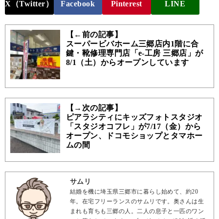
X（Twitter）
Facebook
Pinterest
LINE
【←前の記事】
スーパービバホーム三郷店内1階に合
鍵・靴修理専門店「e-工房 三郷店」が
8/1（土）からオープンしています
【→次の記事】
ピアラシティにキッズフォトスタジオ
「スタジオコフレ」が7/17（金）から
オープン、ドコモショップとタマホー
ムの間
サムリ
結婚を機に埼玉県三郷市に暮らし始めて、約20
年。在宅フリーランスのサムリです。奥さんは生
まれも育ちも三郷の人。二人の息子と一匹のワン