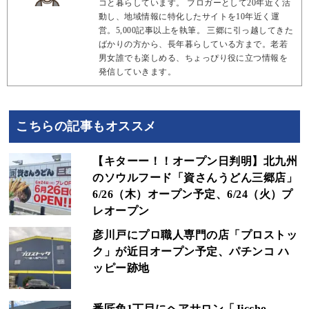
コと暮らしています。 ブロガーとして20年近く活
動し、地域情報に特化したサイトを10年近く運
営。5,000記事以上を執筆。 三郷に引っ越してきた
ばかりの方から、長年暮らしている方まで。老若
男女誰でも楽しめる、ちょっぴり役に立つ情報を
発信していきます。
こちらの記事もオススメ
【キターー！！オープン日判明】北九州
のソウルフード「資さんうどん三郷店」
6/26（木）オープン予定、6/24（火）プ
レオープン
彦川戸にプロ職人専門の店「プロストッ
ク」が近日オープン予定、パチンコ ハ
ッピー跡地
番匠免1丁目にヘアサロン「Jiccho