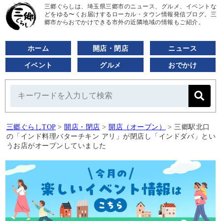
三郷ぐらしは、埼玉県三郷市のニュース、グルメ、イベントな
どをゆる〜くお届けするローカル・タウン情報発信ブログ。三
郷市からおでかけできる市外の近隣地域の情報もご紹介。
ホーム
開店・閉店
ニュース
イベント
グルメ
おでかけ
三郷ぐらしTOP
>
開店・閉店
>
開店（オープン）
>
三郷駅北口
の「インド料理バターチキン アリ」が閉店し「インドダバ」とい
うお店がオープンしていました