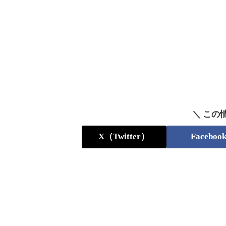
＼ この
X（Twitter）
Faceboo