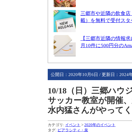
三郷市や近隣の飲食店
載）を無料で受付スタ
【三郷市近隣の情報求
月10件に500円分のA
公開日：
2020年10月6日
/ 更新日：
2024
10/18（日）三郷ハ
サッカー教室が開催、
水内猛さんがやってくる
カテゴリ:
イベント
>
2020年のイベント
タグ:
ピアラシティ・泉